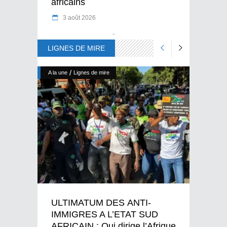
africains
3 août 2026
LIGNES DE MIRE
/
A la une
Lignes de mire
ULTIMATUM DES ANTI-
IMMIGRES A L’ETAT SUD
AFRICAIN : Qui dirige l’Afrique