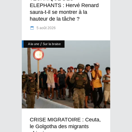
ELEPHANTS : Hervé Renard
saura-t-il se montrer à la
hauteur de la tâche ?
5 août 2026
/
A la une
Sur la braise
CRISE MIGRATOIRE : Ceuta,
le Golgotha des migrants