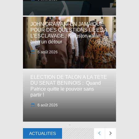
JOHN DRAMANI EN JAMAIQUE
POUR DES QUESTIONS LIEES A
L’ESCLAVAGE : Kingston valait
bien un détour
6 août 2026
ELECTION DE TALON A LA TETE
DU SENAT BENINOIS : Quand
Patrice quitte le pouvoir sans
partir !
6 août 2026
ACTUALITES