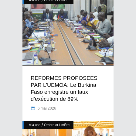
/
A la une
Ombre et lumière
REFORMES PROPOSEES
PAR L’UEMOA: Le Burkina
Faso enregistre un taux
d’exécution de 89%
6 mai 2026
/
A la une
Ombre et lumière