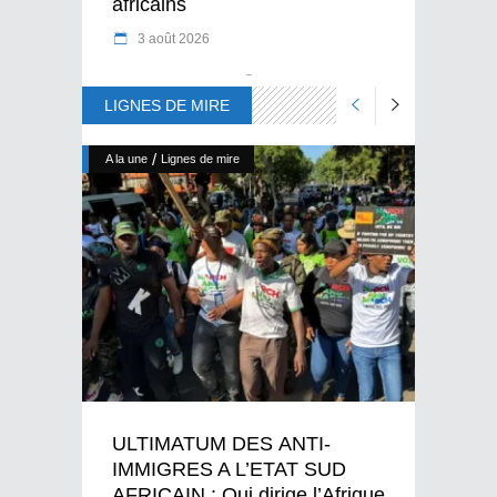
africains
3 août 2026
LIGNES DE MIRE
/
A la une
Lignes de mire
ULTIMATUM DES ANTI-
IMMIGRES A L’ETAT SUD
AFRICAIN : Qui dirige l’Afrique