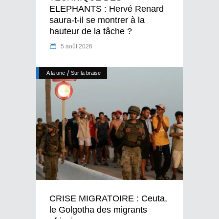
ELEPHANTS : Hervé Renard
saura-t-il se montrer à la
hauteur de la tâche ?
5 août 2026
/
A la une
Sur la braise
CRISE MIGRATOIRE : Ceuta,
le Golgotha des migrants