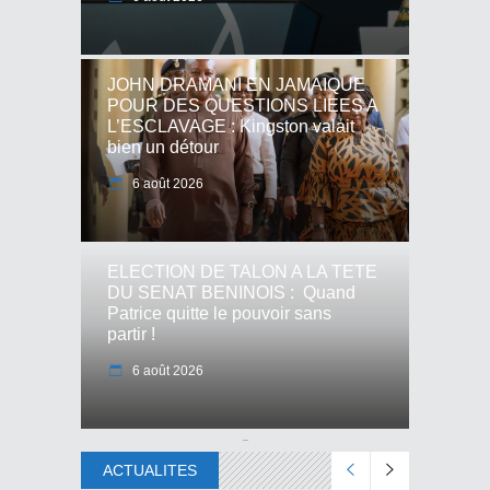
JOHN DRAMANI EN JAMAIQUE
POUR DES QUESTIONS LIEES A
L’ESCLAVAGE : Kingston valait
bien un détour
6 août 2026
ELECTION DE TALON A LA TETE
DU SENAT BENINOIS : Quand
Patrice quitte le pouvoir sans
partir !
6 août 2026
ACTUALITES