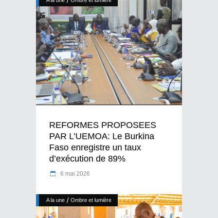
/
A la une
Ombre et lumière
REFORMES PROPOSEES
PAR L’UEMOA: Le Burkina
Faso enregistre un taux
d’exécution de 89%
6 mai 2026
/
A la une
Ombre et lumière