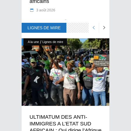
africains
3 août 2026
LIGNES DE MIRE
/
A la une
Lignes de mire
ULTIMATUM DES ANTI-
IMMIGRES A L’ETAT SUD
AFRICAIN : Qui dirige l’Afrique