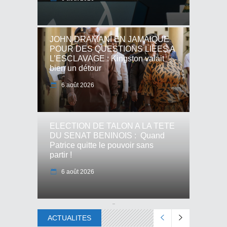
JOHN DRAMANI EN JAMAIQUE
POUR DES QUESTIONS LIEES A
L’ESCLAVAGE : Kingston valait
bien un détour
6 août 2026
ELECTION DE TALON A LA TETE
DU SENAT BENINOIS : Quand
Patrice quitte le pouvoir sans
partir !
6 août 2026
ACTUALITES