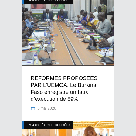
/
A la une
Ombre et lumière
REFORMES PROPOSEES
PAR L’UEMOA: Le Burkina
Faso enregistre un taux
d’exécution de 89%
6 mai 2026
/
A la une
Ombre et lumière