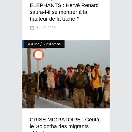
ELEPHANTS : Hervé Renard
saura-t-il se montrer à la
hauteur de la tâche ?
5 août 2026
/
A la une
Sur la braise
CRISE MIGRATOIRE : Ceuta,
le Golgotha des migrants