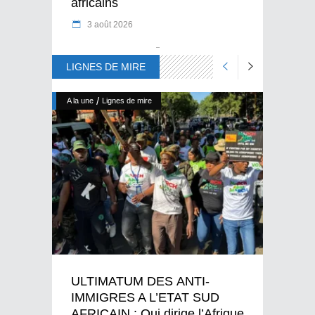
africains
3 août 2026
LIGNES DE MIRE
/
A la une
Lignes de mire
ULTIMATUM DES ANTI-
IMMIGRES A L’ETAT SUD
AFRICAIN : Qui dirige l’Afrique