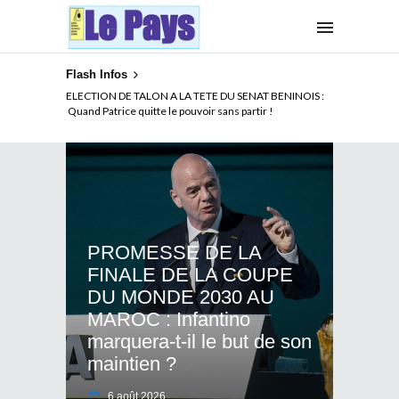
Flash Infos
ENCADREMENT TECHNIQUE DES ELEPHANTS : Hervé
ELECTION DE TALON A LA TETE DU SENAT BENINOIS :
Renard saura-t-il se montrer à la hauteur de la tâche ?
Quand Patrice quitte le pouvoir sans partir !
PROMESSE DE LA
FINALE DE LA COUPE
DU MONDE 2030 AU
MAROC : Infantino
marquera-t-il le but de son
maintien ?
6 août 2026