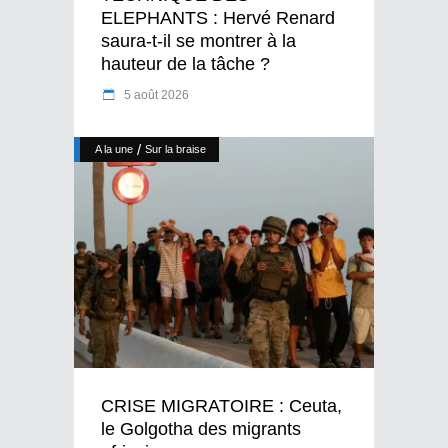
ELEPHANTS : Hervé Renard
saura-t-il se montrer à la
hauteur de la tâche ?
5 août 2026
/
A la une
Sur la braise
CRISE MIGRATOIRE : Ceuta,
le Golgotha des migrants