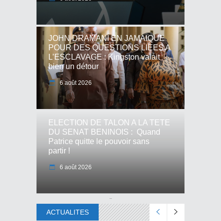
JOHN DRAMANI EN JAMAIQUE
POUR DES QUESTIONS LIEES A
L’ESCLAVAGE : Kingston valait
bien un détour
6 août 2026
ELECTION DE TALON A LA TETE
DU SENAT BENINOIS : Quand
Patrice quitte le pouvoir sans
partir !
6 août 2026
ACTUALITES