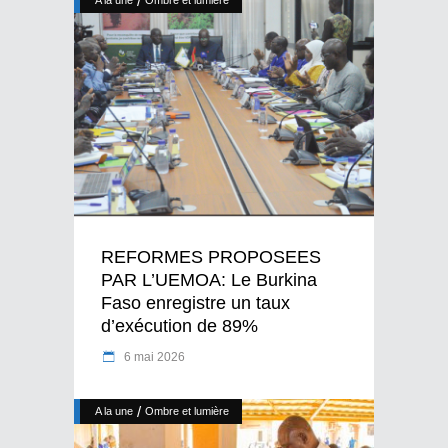
/
A la une
Ombre et lumière
REFORMES PROPOSEES
PAR L’UEMOA: Le Burkina
Faso enregistre un taux
d’exécution de 89%
6 mai 2026
/
A la une
Ombre et lumière