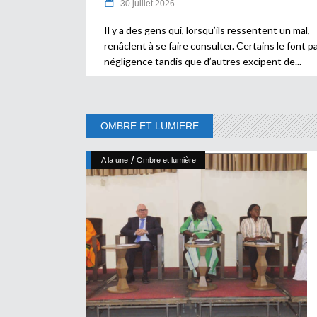
30 juillet 2026
Il y a des gens qui, lorsqu’ils ressentent un mal,
renâclent à se faire consulter. Certains le font p
négligence tandis que d’autres excipent de
OMBRE ET LUMIERE
/
A la une
Ombre et lumière