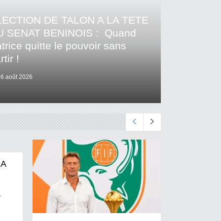
LECTION DE TALON A LA TETE
U SENAT BENINOIS : Quand
trice quitte le pouvoir sans
rtir !
6 août 2026
 A
r