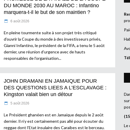
DU MONDE 2030 AU MAROC : Infantino
marquera-t-il le but de son maintien ?
Res
pro
6 août 2026
Pai
En pleine tourmente suite à son projet très critiqué
d’ouvrir la Coupe du monde à des investisseurs privés,
Hab
Gianni Infantino, le président de la FIFA, a tenu le 5 août
Avo
dernier, une réunion d’urgence avec de hauts
Tél
responsables de l’organisation
JOHN DRAMANI EN JAMAIQUE POUR
DES QUESTIONS LIEES A L’ESCLAVAGE :
Kingston valait bien un détour
Dan
sur
5 août 2026
pos
Le Président ghanéen est en Jamaïque depuis le 2 août
(15
dernier. Il n’y est certainement pas allé pour écouter du
Le 
reggae dont l’Etat insulaire des Caraïbes est le berceau.