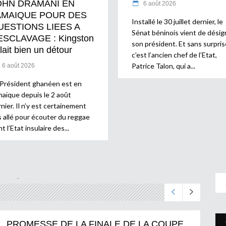
OHN DRAMANI EN
6 août 2026
AMAIQUE POUR DES
Installé le 30 juillet dernier, le
UESTIONS LIEES A
Sénat béninois vient de désig
ESCLAVAGE : Kingston
son président. Et sans surpris
lait bien un détour
c’est l’ancien chef de l’Etat,
Patrice Talon, qui a
6 août 2026
 Président ghanéen est en
maïque depuis le 2 août
nier. Il n’y est certainement
s allé pour écouter du reggae
t l’Etat insulaire des
PROMESSE DE LA FINALE DE LA COUPE