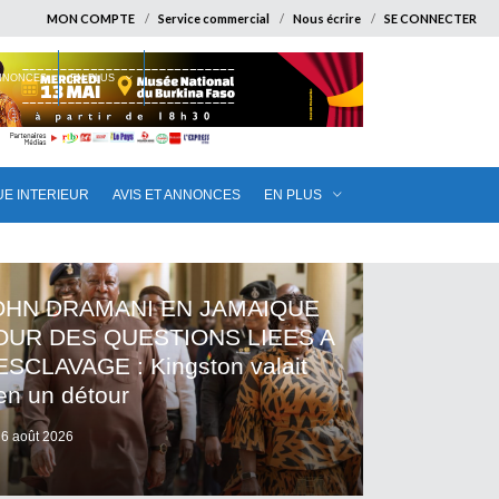
MON COMPTE
Service commercial
Nous écrire
SE CONNECTER
ANNONCES
EN PLUS
UE INTERIEUR
AVIS ET ANNONCES
EN PLUS
OHN DRAMANI EN JAMAIQUE
OUR DES QUESTIONS LIEES A
ESCLAVAGE : Kingston valait
en un détour
6 août 2026