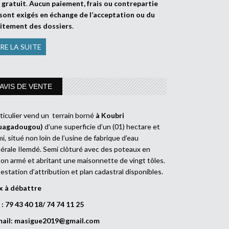
t
gratuit
.
Aucun paiement, frais ou contrepartie
sont exigés en échange de l’acceptation ou du
aitement des dossiers
.
IRE LA SUITE
AVIS DE VENTE
ticulier vend un terrain borné
à Koubri
uagadougou)
d’une superficie d’un (01) hectare et
i, situé non loin de l’usine de fabrique d’eau
érale Ilemdé. Semi clôturé avec des poteaux en
on armé et abritant une maisonnette de vingt tôles.
estation d’attribution et plan cadastral disponibles.
x à débattre
 : 79 43 40 18/ 74 74 11 25
mail:
masigue2019@gmail.com