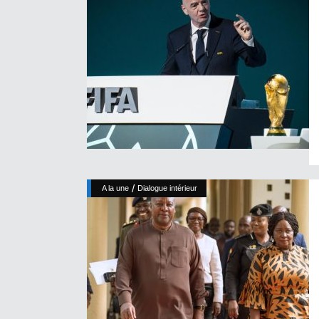
/
A la une
Dialogue intérieur