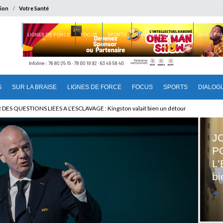
ion
Votre Santé
 BRAISE
LIGNES DE FORCE
FOCUS
SPORTS
DIALOGUE INTERIEUR
AVIS ET 
S
SUR LA BRAISE
LIGNES DE FORCE
FOCUS
SPORTS
DIALOG
T BENINOIS : Quand Patrice quitte le pouvoir sans partir !
J
P
L’
bi