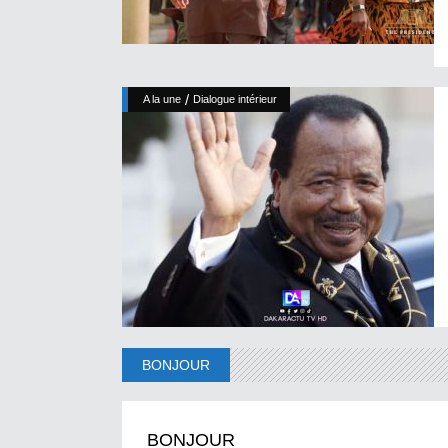
/
A la une
Dialogue intérieur
BONJOUR
BONJOUR