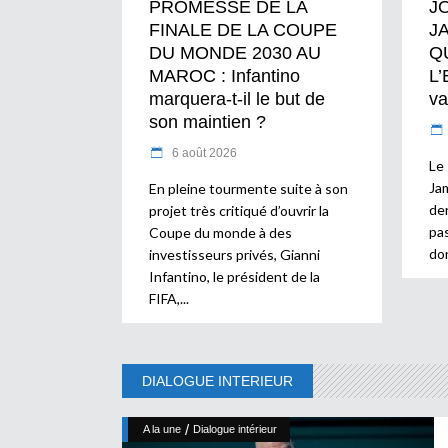
PROMESSE DE LA
J
FINALE DE LA COUPE
J
DU MONDE 2030 AU
Q
MAROC : Infantino
L’
marquera-t-il le but de
va
son maintien ?
6 août 2026
Le
Ja
En pleine tourmente suite à son
der
projet très critiqué d’ouvrir la
pa
Coupe du monde à des
don
investisseurs privés, Gianni
Infantino, le président de la
FIFA,
DIALOGUE INTERIEUR
/
A la une
Dialogue intérieur