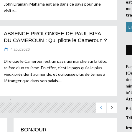
es
John Dramani Mahama est allé dans ce pays pour une
ne 
visite
tr
L
ABSENCE PROLONGEE DE PAUL BIYA
DU CAMEROUN : Qui pilote le Cameroun ?
4 août 2026
Dire que le Cameroun est un pays qui marche sur la tête,
Par
relève d’un truisme. En effet, c’est le pays qui a le plus
(O
vieux président au monde, et qui passe plus de temps à
dem
l’étranger que dans son palais.
min
bét
Att
Pri
Tél
E-
BONJOUR