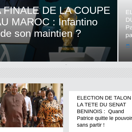
 FINALE DE LA COUPE
E
 MAROC : Infantino
D
Pa
t de son maintien ?
pa
ELECTION DE TALON
LA TETE DU SENAT
BENINOIS : Quand
Patrice quitte le pouvoi
sans partir !