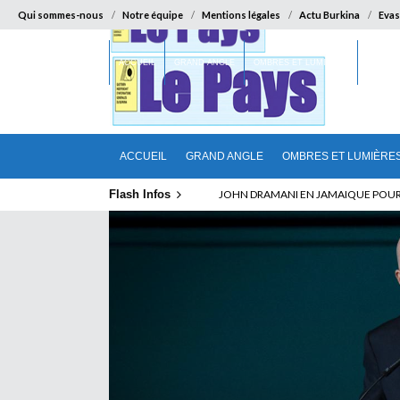
Qui sommes-nous
Notre équipe
Mentions légales
Actu Burkina
Evas
ACCUEIL
GRAND ANGLE
OMBRES ET LUMIÈRES
SUR LA
ACCUEIL
GRAND ANGLE
OMBRES ET LUMIÈRE
Flash Infos
ELECTION DE TALON A LA TETE DU SENA