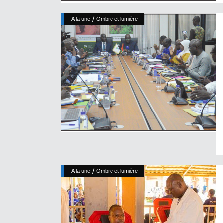
/
A la une
Ombre et lumière
/
A la une
Ombre et lumière