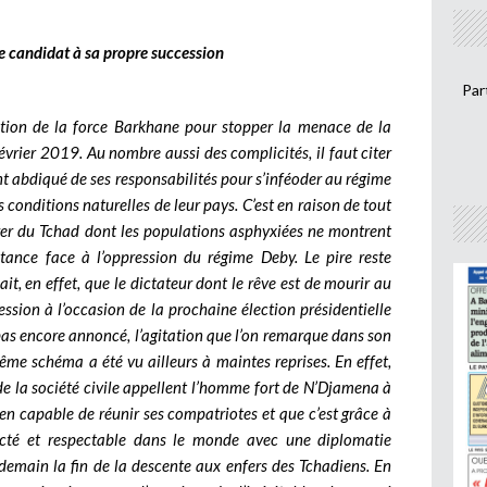
re candidat à sa propre succession
Par
vention de la force Barkhane pour stopper la menace de la
vrier 2019. Au nombre aussi des complicités, il faut citer
ent abdiqué de ses responsabilités pour s’inféoder au régime
 conditions naturelles de leur pays. C’est en raison de tout
spérer du Tchad dont les populations asphyxiées ne montrent
ance face à l’oppression du régime Deby. Le pire reste
sait, en effet, que le dictateur dont le rêve est de mourir au
ssion à l’occasion de la prochaine élection présidentielle
a pas encore annoncé, l’agitation que l’on remarque dans son
me schéma a été vu ailleurs à maintes reprises. En effet,
de la société civile appellent l’homme fort de N’Djamena à
dien capable de réunir ses compatriotes et que c’est grâce à
pecté et respectable dans le monde avec une diplomatie
 demain la fin de la descente aux enfers des Tchadiens. En