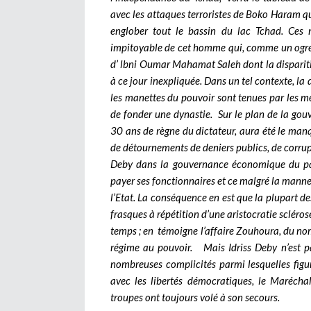
avec les attaques terroristes de Boko Haram qu
englober tout le bassin du lac Tchad. Ces 
impitoyable de cet homme qui, comme un ogre, 
d’ lbni Oumar Mahamat Saleh dont la dispariti
à ce jour inexpliquée. Dans un tel contexte, la
les manettes du pouvoir sont tenues par les m
de fonder une dynastie.
Sur le plan de la gou
30 ans de règne du dictateur, aura été le man
de détournements de deniers publics, de corru
Deby dans la gouvernance économique du pays
payer ses fonctionnaires et ce malgré la manne
l’Etat. La conséquence en est que la plupart de
frasques à répétition d’une aristocratie scléro
temps ; en témoigne l’affaire Zouhoura, du nom
régime au pouvoir.
Mais Idriss Deby n’est p
nombreuses complicités parmi lesquelles figur
avec les libertés démocratiques, le Maréchal
troupes ont toujours volé à son secours.