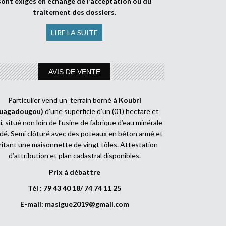
sont exigés en échange de l’acceptation ou du
traitement des dossiers
.
LIRE LA SUITE
AVIS DE VENTE
Particulier vend un terrain borné
à Koubri
uagadougou)
d’une superficie d’un (01) hectare et
, situé non loin de l’usine de fabrique d’eau minérale
dé. Semi clôturé avec des poteaux en béton armé et
ritant une maisonnette de vingt tôles. Attestation
d’attribution et plan cadastral disponibles.
Prix à débattre
Tél : 79 43 40 18/ 74 74 11 25
E-mail:
masigue2019@gmail.com