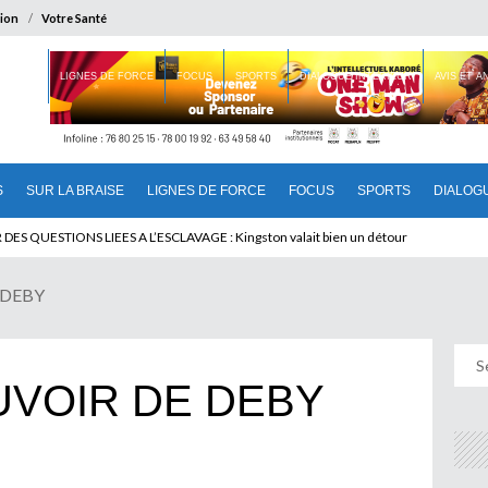
ion
Votre Santé
 BRAISE
LIGNES DE FORCE
FOCUS
SPORTS
DIALOGUE INTERIEUR
AVIS ET 
S
SUR LA BRAISE
LIGNES DE FORCE
FOCUS
SPORTS
DIALOG
T BENINOIS : Quand Patrice quitte le pouvoir sans partir !
E DEBY
OUVOIR DE DEBY