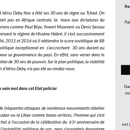
Re
 Idriss Deby Itno a fêté ses 30 ans de règne au Tchad. On
était pas en Afrique centrale, la mare aux dictatures du
Pai
auriens comme Paul Biya, Yoweri Museveni ou Denis Sassou
rsant le régime de Hissène Habré, il s’est successivement
006, 2011 et 2016 où il obtiendra le score soviétique de 88
politique exceptionnel en s’accrochant 30 ans durant au
 pour sa gouvernance du pays. En effet, sans verser dans le
 bilan de 30 ans de pouvoir.
Sur le plan politique, la stabilité
r d’Idriss Deby, n’a pas été au rendez-vous.
Dan
 vain mot dans cet Etat policier
su
 de fréquentes attaques de nombreux mouvements rebelles
 Soudan ou la Libye comme bases-arrières, l’homme qui s’est
échal à l’occasion de la célébration du 61
anniversaire de
e
est
l’instabilité politique de son pays s’assombrir davantage