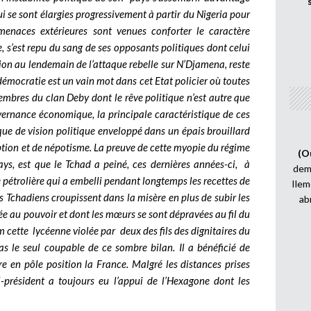
i se sont élargies progressivement à partir du Nigeria pour
menaces extérieures sont venues conforter le caractère
s’est repu du sang de ses opposants politiques dont celui
on au lendemain de l’attaque rebelle sur N’Djamena, reste
 démocratie est un vain mot dans cet Etat policier où toutes
embres du clan Deby dont le rêve politique n’est autre que
vernance économique, la principale caractéristique de ces
que de vision politique enveloppé dans un épais brouillard
ption et de népotisme. La preuve de cette myopie du régime
(O
, est que le Tchad a peiné, ces dernières années-ci, à
demi
 pétrolière qui a embelli pendant longtemps les recettes de
Ilem
s Tchadiens croupissent dans la misère en plus de subir les
ab
sée au pouvoir et dont les mœurs se sont dépravées au fil du
 cette lycéenne violée par deux des fils des dignitaires du
as le seul coupable de ce sombre bilan. Il a bénéficié de
e en pôle position la France. Malgré les distances prises
-président a toujours eu l’appui de l’Hexagone dont les