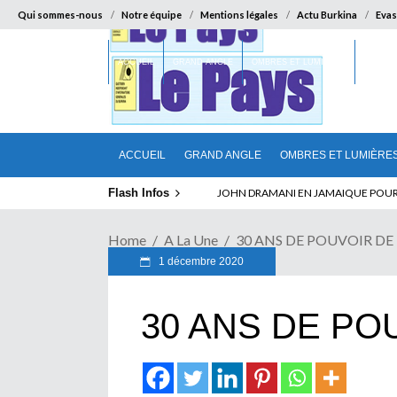
Qui sommes-nous
Notre équipe
Mentions légales
Actu Burkina
Evas
ACCUEIL
GRAND ANGLE
OMBRES ET LUMIÈRES
SUR LA
ACCUEIL
GRAND ANGLE
OMBRES ET LUMIÈRE
Flash Infos
ELECTION DE TALON A LA TETE DU SENA
Home
A La Une
30 ANS DE POUVOIR D
1 décembre 2020
30 ANS DE P