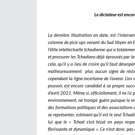
Le dictateur est enco
La dernière illustration en date, est l’inter
colonne de pick-ups venant du Sud libyen en fé
l’élite intellectuelle tchadienne qui a totalem
et pressurer les Tchadiens déjà éprouvés par les
cela, qu’il y a lieu de croire qu’il faut dése
malheureusement plus aucun signe de résist
cependant la ligne incertaine de l’avenir.
L’on 
pouvoir, est encore candidat à sa propre succe
d’avril 2021. Même si, officiellement, il ne l’
environnement, ne trompe guère puisque le mê
des formations politiques et des associations 
se représenter, estimant qu’il est le seul Tcha
lui que le « Tchad s’est hissé en pays res
florissante et dynamique ». Ce n’est donc pas