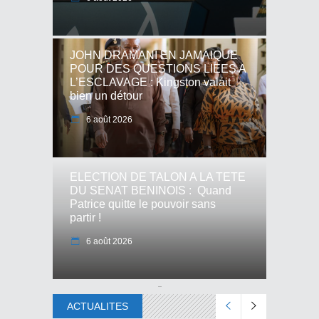
JOHN DRAMANI EN JAMAIQUE
POUR DES QUESTIONS LIEES A
L’ESCLAVAGE : Kingston valait
bien un détour
6 août 2026
ELECTION DE TALON A LA TETE
DU SENAT BENINOIS : Quand
Patrice quitte le pouvoir sans
partir !
6 août 2026
ACTUALITES