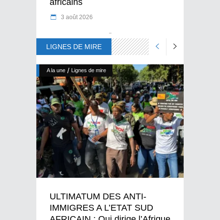
africains
3 août 2026
LIGNES DE MIRE
/
A la une
Lignes de mire
ULTIMATUM DES ANTI-
IMMIGRES A L’ETAT SUD
AFRICAIN : Qui dirige l’Afrique