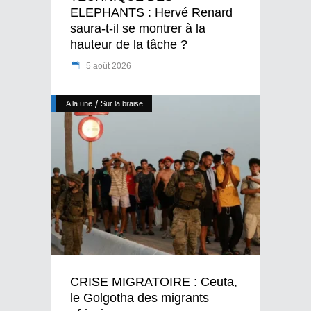
ELEPHANTS : Hervé Renard
saura-t-il se montrer à la
hauteur de la tâche ?
5 août 2026
/
A la une
Sur la braise
CRISE MIGRATOIRE : Ceuta,
le Golgotha des migrants