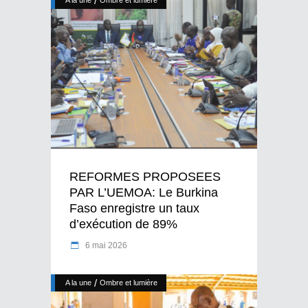
/
A la une
Ombre et lumière
REFORMES PROPOSEES
PAR L’UEMOA: Le Burkina
Faso enregistre un taux
d’exécution de 89%
6 mai 2026
/
A la une
Ombre et lumière