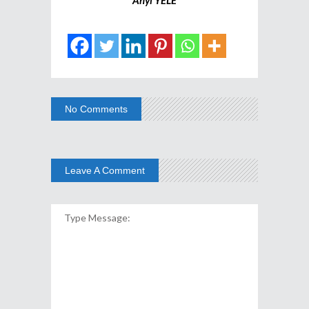
No Comments
Leave A Comment