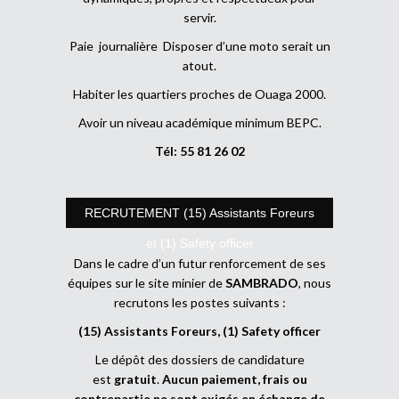
servir.
Paie journalière Disposer d’une moto serait un
atout.
Habiter les quartiers proches de Ouaga 2000.
Avoir un niveau académique minimum BEPC.
Tél: 55 81 26 02
RECRUTEMENT (15) Assistants Foreurs
et (1) Safety officer
Dans le cadre d’un futur renforcement de ses
équipes sur le site minier de
SAMBRADO
, nous
recrutons les postes suivants :
(15) Assistants Foreurs, (1) Safety officer
Le dépôt des dossiers de candidature
est
gratuit
.
Aucun paiement, frais ou
contrepartie ne sont exigés en échange de