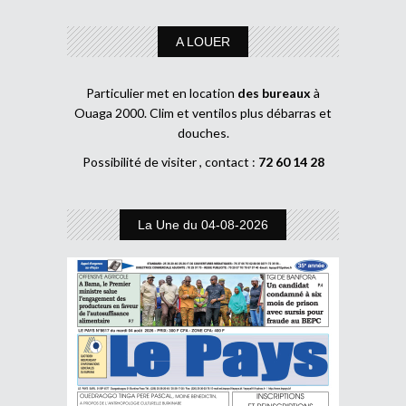
A LOUER
Particulier met en location
des bureaux
à
Ouaga 2000. Clim et ventilos plus débarras et
douches.
Possibilité de visiter , contact :
72 60 14 28
La Une du 04-08-2026