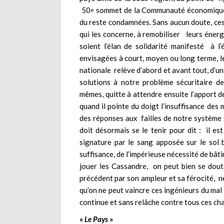
50
sommet de la Communauté économique d
e
du reste condamnées. Sans aucun doute, ces
qui les concerne, à remobiliser leurs éner
soient l’élan de solidarité manifesté à l
envisagées à court, moyen ou long terme, le 
nationale relève d’abord et avant tout, d’u
solutions à notre problème sécuritaire d
mêmes, quitte à attendre ensuite l’apport d
quand il pointe du doigt l’insuffisance des 
des réponses aux failles de notre systè
doit désormais se le tenir pour dit : il es
signature par le sang apposée sur le sol b
suffisance, de l’impérieuse nécessité de bâti
jouer les Cassandre, on peut bien se dout
précédent par son ampleur et sa férocité, ne
qu’on ne peut vaincre ces ingénieurs du mal 
continue et sans relâche contre tous ces ch
«
Le Pays
»