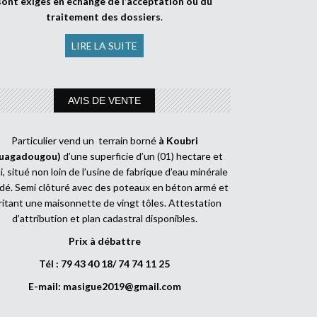
sont exigés en échange de l’acceptation ou du
traitement des dossiers
.
LIRE LA SUITE
AVIS DE VENTE
Particulier vend un terrain borné
à Koubri
uagadougou)
d’une superficie d’un (01) hectare et
, situé non loin de l’usine de fabrique d’eau minérale
dé. Semi clôturé avec des poteaux en béton armé et
ritant une maisonnette de vingt tôles. Attestation
d’attribution et plan cadastral disponibles.
Prix à débattre
Tél : 79 43 40 18/ 74 74 11 25
E-mail:
masigue2019@gmail.com