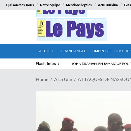
Qui sommes-nous
Notre équipe
Mentions légales
Actu Burkina
Evas
ACCUEIL
GRAND ANGLE
OMBRES ET LUMIÈRES
SUR LA
ACCUEIL
GRAND ANGLE
OMBRES ET LUMIÈRE
Flash Infos
ELECTION DE TALON A LA TETE DU SENA
Home
A La Une
ATTAQUES DE NASSOUMBOU 