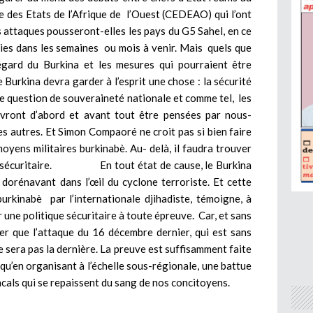
es Etats de l’Afrique de l’Ouest (CEDEAO) qui l’ont
 attaques pousseront-elles les pays du G5 Sahel, en ce
gies dans les semaines ou mois à venir. Mais quels que
’égard du Burkina et les mesures qui pourraient être
Burkina devra garder à l’esprit une chose : la sécurité
ne question de souveraineté nationale et comme tel, les
evront d’abord et avant tout être pensées par nous-
es autres. Et Simon Compaoré ne croit pas si bien faire
moyens militaires burkinabè. Au- delà, il faudra trouver
me sécuritaire. En tout état de cause, le Burkina
t dorénavant dans l’œil du cyclone terroriste. Et cette
urkinabè par l’internationale djihadiste, témoigne, à
r une politique sécuritaire à toute épreuve. Car, et sans
er que l’attaque du 16 décembre dernier, qui est sans
 sera pas la dernière. La preuve est suffisamment faite
qu’en organisant à l’échelle sous-régionale, une battue
acals qui se repaissent du sang de nos concitoyens.