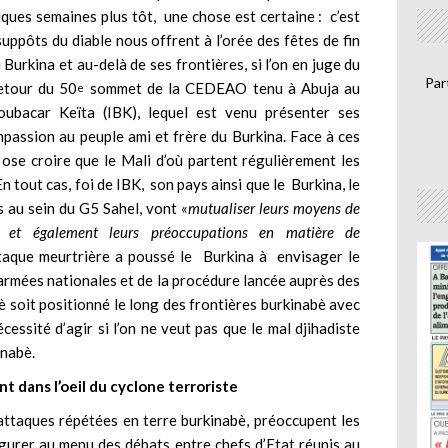
lques semaines plus tôt, une chose est certaine : c’est
uppôts du diable nous offrent à l’orée des fêtes de fin
 Burkina et au-delà de ses frontières, si l’on en juge du
Par
etour du 50
sommet de la CEDEAO tenu à Abuja au
e
oubacar Keïta (IBK), lequel est venu présenter ses
passion au peuple ami et frère du Burkina. Face à ces
 ose croire que le Mali d’où partent régulièrement les
En tout cas, foi de IBK, son pays ainsi que le Burkina, le
s au sein du G5 Sahel, vont «
mutualiser leurs moyens de
s et également leurs préoccupations en matière de
ttaque meurtrière a poussé le Burkina à envisager le
rmées nationales et de la procédure lancée auprès des
è soit positionné le long des frontières burkinabè avec
écessité d’agir si l’on ne veut pas que le mal djihadiste
inabè.
t dans l’oeil du cyclone terroriste
attaques répétées en terre burkinabè, préoccupent les
igurer au menu des débats entre chefs d’Etat réunis au