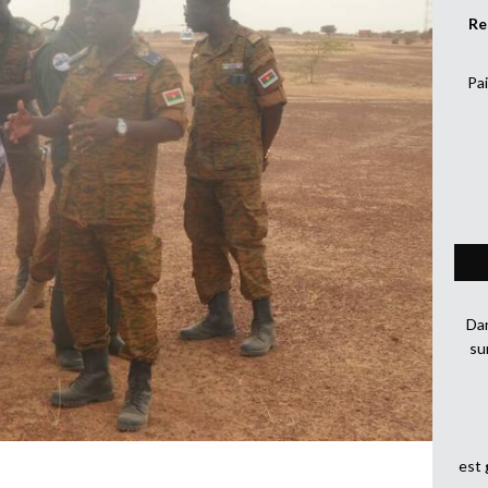
Re
Pai
Dan
su
est