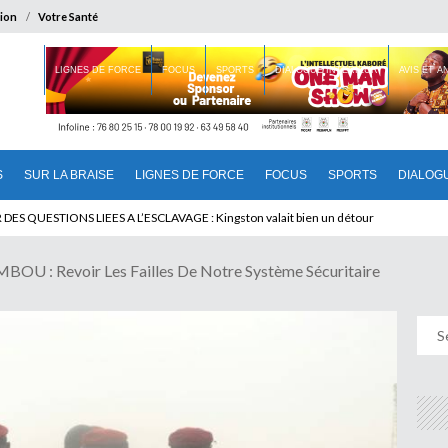
ion
Votre Santé
 BRAISE
LIGNES DE FORCE
FOCUS
SPORTS
DIALOGUE INTERIEUR
AVIS ET 
S
SUR LA BRAISE
LIGNES DE FORCE
FOCUS
SPORTS
DIALOG
T BENINOIS : Quand Patrice quitte le pouvoir sans partir !
: Revoir Les Failles De Notre Système Sécuritaire