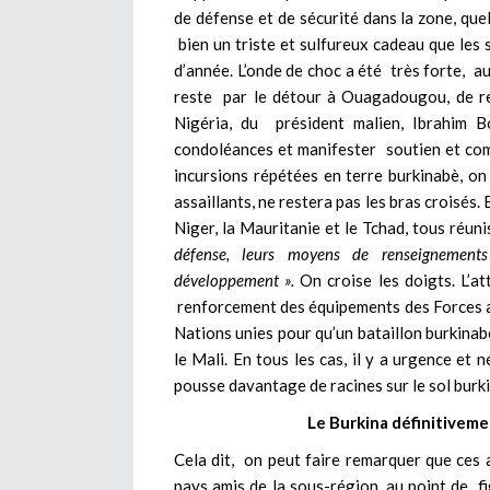
de défense et de sécurité dans la zone, que
bien un triste et sulfureux cadeau que les s
d’année. L’onde de choc a été très forte, au
reste par le détour à Ouagadougou, de r
Nigéria, du président malien, Ibrahim B
condoléances et manifester soutien et com
incursions répétées en terre burkinabè, on
assaillants, ne restera pas les bras croisés. 
Niger, la Mauritanie et le Tchad, tous réuni
défense, leurs moyens de renseignement
développement ».
On croise les doigts. L’a
renforcement des équipements des Forces a
Nations unies pour qu’un bataillon burkinab
le Mali. En tous les cas, il y a urgence et n
pousse davantage de racines sur le sol burk
Le Burkina définitivemen
Cela dit, on peut faire remarquer que ces 
pays amis de la sous-région, au point de f