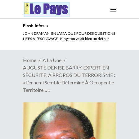
Flash Infos
ELECTION DE TALON A LA TETE DU SENAT BENINOIS :
JOHN DRAMANI EN JAMAIQUE POUR DES QUESTIONS
Quand Patrice quitte le pouvoir sans partir !
LIEES A L’ESCLAVAGE : Kingston valait bien un détour
Home
A La Une
AUGUSTE DENISE BARRY, EXPERT EN
SECURITE, A PROPOS DU TERRORISME :
« L’ennemi Semble Déterminé À Occuper Le
Territoire… »