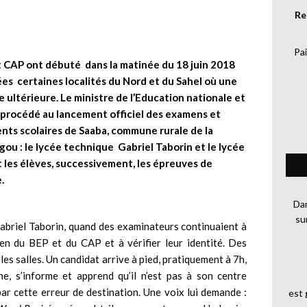
Re
Pai
 CAP ont débuté dans la matinée du 18 juin 2018
ées certaines localités du Nord et du Sahel où une
e ultérieure. Le ministre de l’Education nationale et
 a procédé au lancement officiel des examens et
nts scolaires de Saaba, commune rurale de la
ou : le lycée technique Gabriel Taborin et le lycée
 les élèves, successivement, les épreuves de
.
Dan
su
Gabriel Taborin, quand des examinateurs continuaient à
men du BEP et du CAP et à vérifier leur identité. Des
 les salles. Un candidat arrive à pied, pratiquement à 7h,
e, s’informe et apprend qu’il n’est pas à son centre
par cette erreur de destination. Une voix lui demande :
est