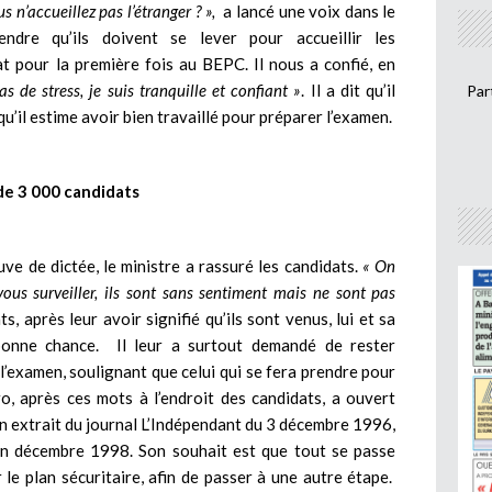
s n’accueillez pas l’étranger ? »,
a lancé une voix dans le
ndre qu’ils doivent se lever pour accueillir les
dat pour la première fois au BEPC. Il nous a confié, en
as de stress, je suis tranquille et confiant »
. Il a dit qu’il
Par
u’il estime avoir bien travaillé pour préparer l’examen.
 de 3 000 candidats
uve de dictée, le ministre a rassuré les candidats.
« On
vous surveiller, ils sont sans sentiment mais ne sont pas
ts, après leur avoir signifié qu’ils sont venus, lui et sa
 bonne chance. Il leur a surtout demandé de rester
e l’examen, soulignant que celui qui se fera prendre pour
o, après ces mots à l’endroit des candidats, a ouvert
Un extrait du journal L’Indépendant du 3 décembre 1996,
en décembre 1998. Son souhait est que tout se passe
 le plan sécuritaire, afin de passer à une autre étape.