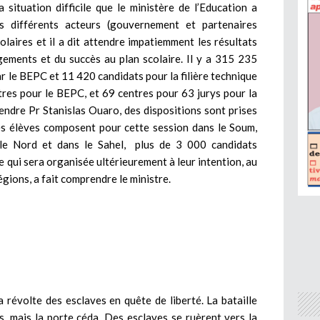
 situation difficile que le ministère de l’Education a
es différents acteurs (gouvernement et partenaires
laires et il a dit attendre impatiemment les résultats
gements et du succès au plan scolaire. Il y a 315 235
r le BEPC et 11 420 candidats pour la filière technique
res pour le BEPC, et 69 centres pour 63 jurys pour la
tendre Pr Stanislas Ouaro, des dispositions sont prises
es élèves composent pour cette session dans le Soum,
 le Nord et dans le Sahel, plus de 3 000 candidats
 qui sera organisée ultérieurement à leur intention, au
égions, a fait comprendre le ministre.
 révolte des esclaves en quête de liberté. La bataille
s, mais la porte céda. Des esclaves se ruèrent vers la