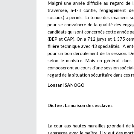
Malgré une année difficile au regard de la
traversée, a-t-il confié, l’engagement d
sociaux) a permis la tenue des examens sco
pour se convaincre de la qualité des enga
candidats qui sont concernés cette année pa
(BEP et CAP). On a 712 jurys et 1 375 cent
filière technique avec 43 spécialités. A en
pour un bon déroulement de la session. D
selon le ministre. Mais en général, dans
composeront au cours d’une session spéciale
regard de la situation sécuritaire dans ces r
Lonsani SANOGO
Dictée : La maison des esclaves
La cour aux hautes murailles grondait de la
s’engagea avec le maître. Il y eut des mort