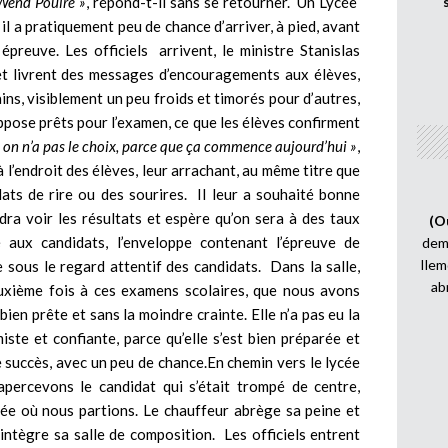
Wend Pouiré »
, répond-t-il sans se retourner. Un Lycée
il a pratiquement peu de chance d’arriver, à pied, avant
preuve. Les officiels arrivent, le ministre Stanislas
et livrent des messages d’encouragements aux élèves,
ns, visiblement un peu froids et timorés pour d’autres,
uppose prêts pour l’examen, ce que les élèves confirment
, on n’a pas le choix, parce que ça commence aujourd’hui »
,
à l’endroit des élèves, leur arrachant, au même titre que
ats de rire ou des sourires. Il leur a souhaité bonne
dra voir les résultats et espère qu’on sera à des taux
(O
 aux candidats, l’enveloppe contenant l’épreuve de
demi
Ilem
 sous le regard attentif des candidats. Dans la salle,
ab
euxième fois à ces examens scolaires, que nous avons
bien prête et sans la moindre crainte. Elle n’a pas eu la
miste et confiante, parce qu’elle s’est bien préparée et
 succès, avec un peu de chance.En chemin vers le lycée
percevons le candidat qui s’était trompé de centre,
cée où nous partions. Le chauffeur abrège sa peine et
 intègre sa salle de composition. Les officiels entrent