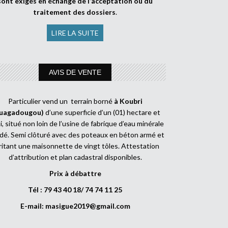
sont exigés en échange de l’acceptation ou du
traitement des dossiers
.
LIRE LA SUITE
AVIS DE VENTE
Particulier vend un terrain borné
à Koubri
uagadougou)
d’une superficie d’un (01) hectare et
, situé non loin de l’usine de fabrique d’eau minérale
dé. Semi clôturé avec des poteaux en béton armé et
ritant une maisonnette de vingt tôles. Attestation
d’attribution et plan cadastral disponibles.
Prix à débattre
Tél : 79 43 40 18/ 74 74 11 25
E-mail:
masigue2019@gmail.com