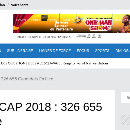
ion
Votre Santé
 BRAISE
LIGNES DE FORCE
FOCUS
SPORTS
DIALOGUE INTERIEUR
AVIS ET 
S
SUR LA BRAISE
LIGNES DE FORCE
FOCUS
SPORTS
DIALOG
T BENINOIS : Quand Patrice quitte le pouvoir sans partir !
326 655 Candidats En Lice
CAP 2018 : 326 655
e