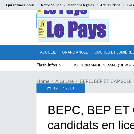
Qui sommes-nous
Notre équipe
Mentions légales
Actu Burkina
Evas
ACCUEIL
GRAND ANGLE
OMBRES ET LUMIÈRES
SUR LA
ACCUEIL
GRAND ANGLE
OMBRES ET LUMIÈRE
Flash Infos
ELECTION DE TALON A LA TETE DU SENA
Home
A La Une
BEPC, BEP ET CAP 2018 : 
19 juin 2018
BEPC, BEP ET 
candidats en lic