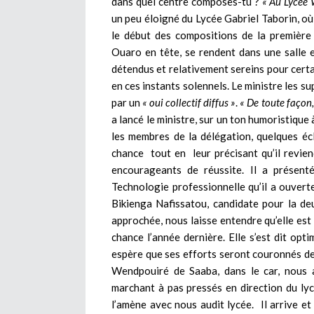
dans quel centre composes-tu ?
« Au Lycée 
un peu éloigné du Lycée Gabriel Taborin, où 
le début des compositions de la première é
Ouaro en tête, se rendent dans une salle 
détendus et relativement sereins pour certai
en ces instants solennels. Le ministre les s
par un
« oui collectif diffus »
.
« De toute façon
a lancé le ministre, sur un ton humoristique 
les membres de la délégation, quelques écl
chance tout en leur précisant qu’il revien
encourageants de réussite. Il a présenté
Technologie professionnelle qu’il a ouverte
Bikienga Nafissatou, candidate pour la d
approchée, nous laisse entendre qu’elle est 
chance l’année dernière. Elle s’est dit opti
espère que ses efforts seront couronnés de
Wendpouiré de Saaba, dans le car, nous a
marchant à pas pressés en direction du ly
l’amène avec nous audit lycée. Il arrive et