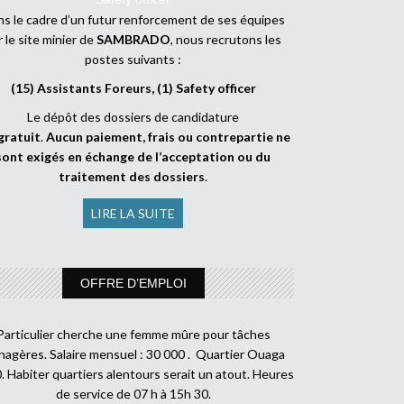
s le cadre d’un futur renforcement de ses équipes
r le site minier de
SAMBRADO
, nous recrutons les
postes suivants :
(15) Assistants Foreurs, (1) Safety officer
Le dépôt des dossiers de candidature
gratuit
.
Aucun paiement, frais ou contrepartie ne
sont exigés en échange de l’acceptation ou du
traitement des dossiers
.
LIRE LA SUITE
OFFRE D’EMPLOI
Particulier cherche une femme mûre pour tâches
agères. Salaire mensuel : 30 000 . Quartier Ouaga
. Habiter quartiers alentours serait un atout. Heures
de service de 07 h à 15h 30.