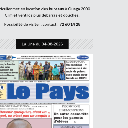
ticulier met en location
des bureaux
à Ouaga 2000.
Clim et ventilos plus débarras et douches.
Possibilité de visiter , contact :
72 60 14 28
La Une du 04-08-2026