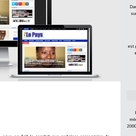
Dan
su
est
mén
2000