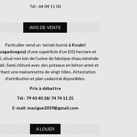
Tél : 64 04 15 00
AVIS DE VENTE
Particulier vend un terrain borné
à Koubri
uagadougou)
d’une superficie d’un (01) hectare et
, situé non loin de l’usine de fabrique d’eau minérale
dé. Semi clôturé avec des poteaux en béton armé et
ritant une maisonnette de vingt tôles. Attestation
d’attribution et plan cadastral disponibles.
Prix à débattre
Tél : 79 43 40 18/ 74 74 11 25
E-mail:
masigue2019@gmail.com
A LOUER