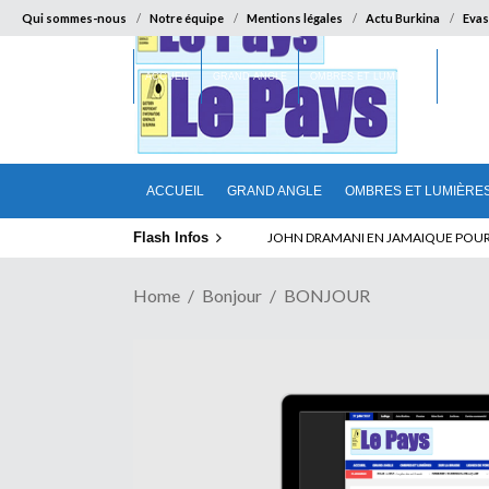
Qui sommes-nous
Notre équipe
Mentions légales
Actu Burkina
Evas
ACCUEIL
GRAND ANGLE
OMBRES ET LUMIÈRES
SUR LA
ACCUEIL
GRAND ANGLE
OMBRES ET LUMIÈRE
Flash Infos
ELECTION DE TALON A LA TETE DU SENA
Home
Bonjour
BONJOUR