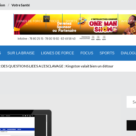
ion
Votre Santé
 BRAISE
LIGNES DE FORCE
FOCUS
SPORTS
DIALOGUE INTERIEUR
AVIS ET 
S
SUR LA BRAISE
LIGNES DE FORCE
FOCUS
SPORTS
DIALOG
T BENINOIS : Quand Patrice quitte le pouvoir sans partir !