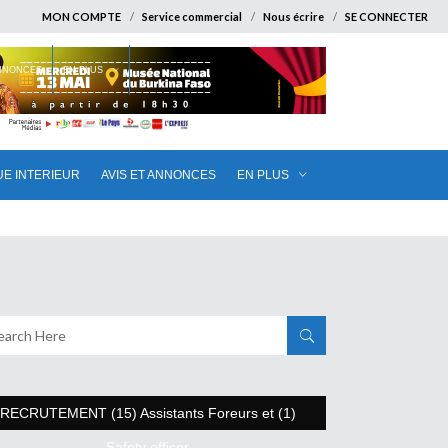
MON COMPTE
Service commercial
Nous écrire
SE CONNECTER
ANNONCES
EN PLUS
UE INTERIEUR
AVIS ET ANNONCES
EN PLUS
RECRUTEMENT (15) Assistants Foreurs et (1)
Safety officer