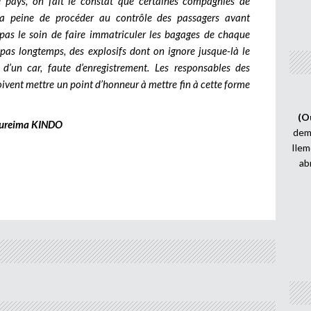
re pays, on fait le constat que certaines compagnies de
la peine de procéder au contrôle des passagers avant
as le soin de faire immatriculer les bagages de chaque
a pas longtemps, des explosifs dont on ignore jusque-là le
 d’un car, faute d’enregistrement. Les responsables des
oivent mettre un point d’honneur à mettre fin à cette forme
(O
ureima KINDO
demi
Ilem
ab