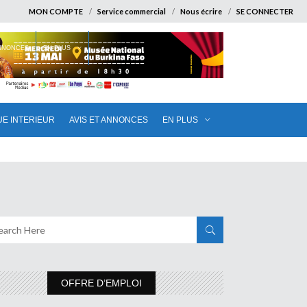
MON COMPTE
Service commercial
Nous écrire
SE CONNECTER
ANNONCES
EN PLUS
UE INTERIEUR
AVIS ET ANNONCES
EN PLUS
OFFRE D’EMPLOI