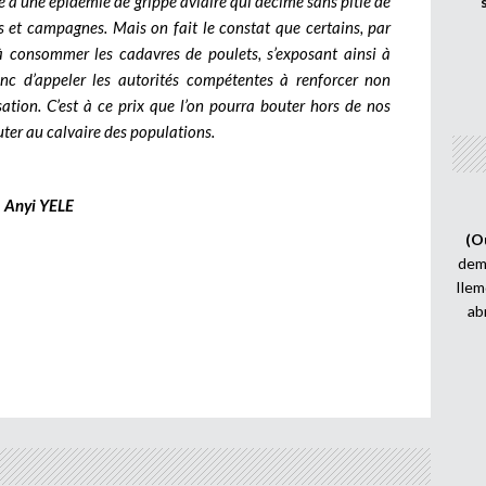
e à une épidémie de grippe aviaire qui décime sans pitié de
s et campagnes. Mais on fait le constat que certains, par
à consommer les cadavres de poulets, s’exposant ainsi à
donc d’appeler les autorités compétentes à renforcer non
sation. C’est à ce prix que l’on pourra bouter hors de nos
outer au calvaire des populations.
Anyi YELE
(O
demi
Ilem
ab