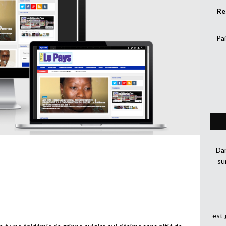
Re
Pai
Dan
su
est