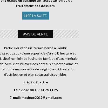
sont exigés en échange de l’acceptation ou du
traitement des dossiers
.
LIRE LA SUITE
AVIS DE VENTE
Particulier vend un terrain borné
à Koubri
uagadougou)
d’une superficie d’un (01) hectare et
, situé non loin de l’usine de fabrique d’eau minérale
dé. Semi clôturé avec des poteaux en béton armé et
ritant une maisonnette de vingt tôles. Attestation
d’attribution et plan cadastral disponibles.
Prix à débattre
Tél : 79 43 40 18/ 74 74 11 25
E-mail:
masigue2019@gmail.com