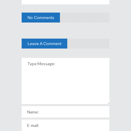
No Comments
Leave A Comment