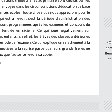
uations trimestrielles au primaire sont choisis par les
t envoyés dans les circonscriptions d’éducation de base
érentes écoles. Toute chose que nous apprécions pour le
qui est à revoir, c’est la période d’administration des
es sont programmées après les examens et concours du
e l’entrée en sixième. Ce qui joue négativement sur
 des enfants. En effet, les élèves des classes antérieures
riode de l’examen. Ce qui explique un relâchement à la
(O
demi
s motivés à la reprise parce que leurs grands frères ne
Ilem
eux que l’autorité revoie sa copie.
ab
)