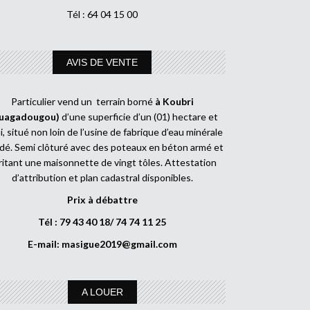
Tél : 64 04 15 00
AVIS DE VENTE
Particulier vend un terrain borné
à Koubri
uagadougou)
d’une superficie d’un (01) hectare et
, situé non loin de l’usine de fabrique d’eau minérale
dé. Semi clôturé avec des poteaux en béton armé et
ritant une maisonnette de vingt tôles. Attestation
d’attribution et plan cadastral disponibles.
Prix à débattre
Tél : 79 43 40 18/ 74 74 11 25
E-mail:
masigue2019@gmail.com
A LOUER