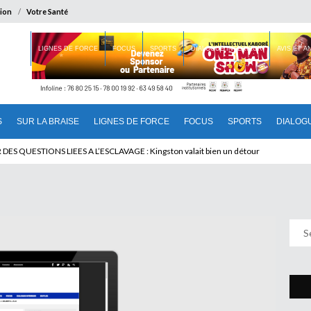
ion
Votre Santé
 BRAISE
LIGNES DE FORCE
FOCUS
SPORTS
DIALOGUE INTERIEUR
AVIS ET 
S
SUR LA BRAISE
LIGNES DE FORCE
FOCUS
SPORTS
DIALOG
U CAMEROUN : Qui pilote le Cameroun ?