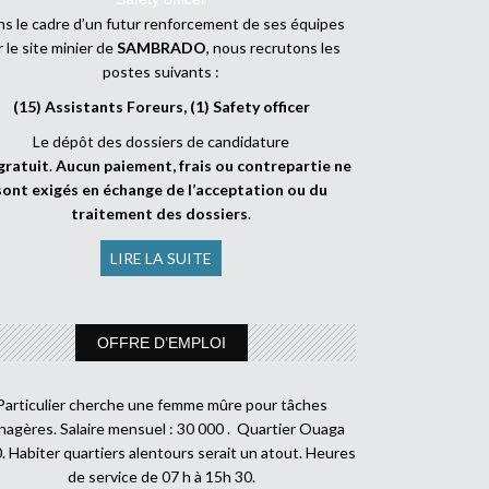
s le cadre d’un futur renforcement de ses équipes
r le site minier de
SAMBRADO
, nous recrutons les
postes suivants :
(15) Assistants Foreurs, (1) Safety officer
Le dépôt des dossiers de candidature
gratuit
.
Aucun paiement, frais ou contrepartie ne
sont exigés en échange de l’acceptation ou du
traitement des dossiers
.
LIRE LA SUITE
OFFRE D’EMPLOI
Particulier cherche une femme mûre pour tâches
agères. Salaire mensuel : 30 000 . Quartier Ouaga
. Habiter quartiers alentours serait un atout. Heures
de service de 07 h à 15h 30.