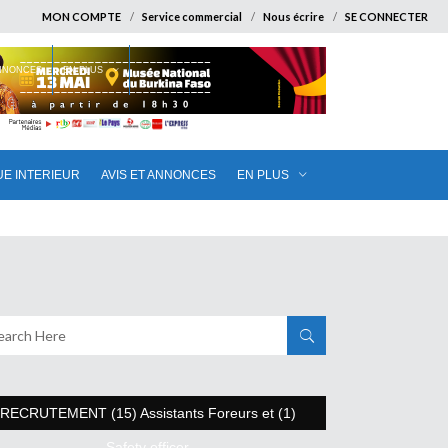
MON COMPTE
Service commercial
Nous écrire
SE CONNECTER
ANNONCES
EN PLUS
UE INTERIEUR
AVIS ET ANNONCES
EN PLUS
RECRUTEMENT (15) Assistants Foreurs et (1)
Safety officer