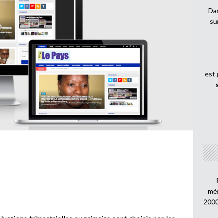
Dan
su
est
mén
2000