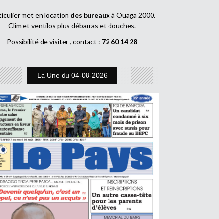
ticulier met en location
des bureaux
à Ouaga 2000.
Clim et ventilos plus débarras et douches.
Possibilité de visiter , contact :
72 60 14 28
La Une du 04-08-2026