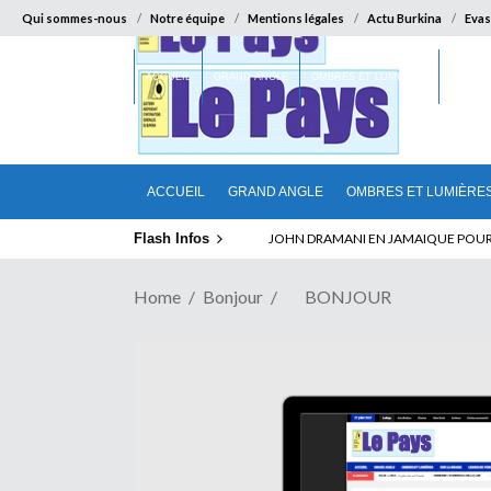
Qui sommes-nous
Notre équipe
Mentions légales
Actu Burkina
Evas
ACCUEIL
GRAND ANGLE
OMBRES ET LUMIÈRES
SUR LA
ACCUEIL
GRAND ANGLE
OMBRES ET LUMIÈRE
Flash Infos
ABSENCE PROLONGEE DE PAUL BIYA D
Home
Bonjour
BONJOUR