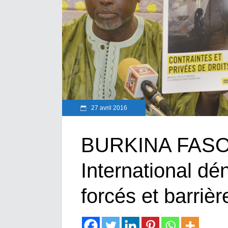
27 avril 2016
BURKINA FASO 
International d
forcés et barrièr