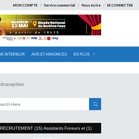
MON COMPTE
Service commercial
Nous écrire
SE CONNECTER
ANNONCES
EN PLUS
UE INTERIEUR
AVIS ET ANNONCES
EN PLUS
ntraception
RECRUTEMENT (15) Assistants Foreurs et (1)
Safety officer