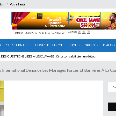
ion
Votre Santé
 BRAISE
LIGNES DE FORCE
FOCUS
SPORTS
DIALOGUE INTERIEUR
AVIS ET 
S
SUR LA BRAISE
LIGNES DE FORCE
FOCUS
SPORTS
DIALOG
T BENINOIS : Quand Patrice quitte le pouvoir sans partir !
nternational Dénonce Les Mariages Forcés Et Barrières À La Co