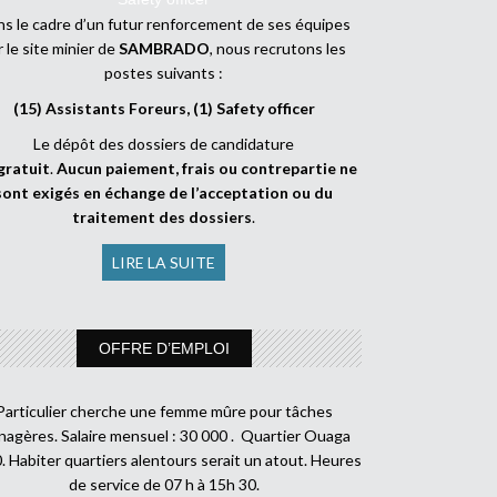
s le cadre d’un futur renforcement de ses équipes
r le site minier de
SAMBRADO
, nous recrutons les
postes suivants :
(15) Assistants Foreurs, (1) Safety officer
Le dépôt des dossiers de candidature
gratuit
.
Aucun paiement, frais ou contrepartie ne
sont exigés en échange de l’acceptation ou du
traitement des dossiers
.
LIRE LA SUITE
OFFRE D’EMPLOI
Particulier cherche une femme mûre pour tâches
agères. Salaire mensuel : 30 000 . Quartier Ouaga
. Habiter quartiers alentours serait un atout. Heures
de service de 07 h à 15h 30.