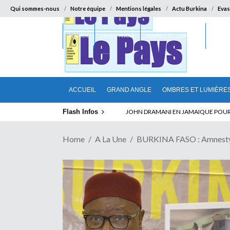
Qui sommes-nous
Notre équipe
Mentions légales
Actu Burkina
Evas
ACCUEIL
GRAND ANGLE
OMBRES ET LUMIÈRES
SUR LA
ACCUEIL
GRAND ANGLE
OMBRES ET LUMIÈRE
Flash Infos
ELECTION DE TALON A LA TETE DU SENA
Home
A La Une
BURKINA FASO : Amnesty I