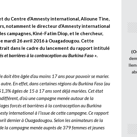
et du Centre d’Amnesty international, Alioune Tine,
s, notamment le directeur d’Amnesty international
des campagnes, Kiné-Fatim Diop, et le chercheur,
le mardi 26 avril 2016 à Ouagadougou. Cette
ait dans le cadre du lancement du rapport intitulé
(O
és et barrières à la contraception au Burkina Faso »
.
demi
Ilem
ab
lle doit être âgée d’au moins 17 ans pour pouvoir se marier.
 autre. En effet, dans certaines régions du Burkina Faso (au
 51,3% âgées de 15 à 17 ans sont déjà mariées. Cet état
 indifférent, d’où une campagne menée autour de la
iages forcés et barrières à la contraception au Burkina
nesty international à l’issue de cette campagne. Ce rapport
 avril dernier à Ouagadougou. Selon les animateurs de la
ns de la campagne menée auprès de 379 femmes et jeunes