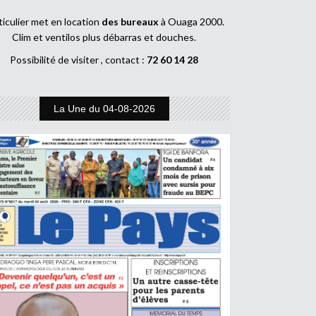
ticulier met en location
des bureaux
à Ouaga 2000.
Clim et ventilos plus débarras et douches.
Possibilité de visiter , contact :
72 60 14 28
La Une du 04-08-2026