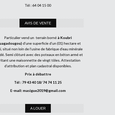
Tél : 64 04 15 00
AVIS DE VENTE
Particulier vend un terrain borné
à Koubri
uagadougou)
d’une superficie d’un (01) hectare et
, situé non loin de l’usine de fabrique d’eau minérale
dé. Semi clôturé avec des poteaux en béton armé et
ritant une maisonnette de vingt tôles. Attestation
d’attribution et plan cadastral disponibles.
Prix à débattre
Tél : 79 43 40 18/ 74 74 11 25
E-mail:
masigue2019@gmail.com
A LOUER