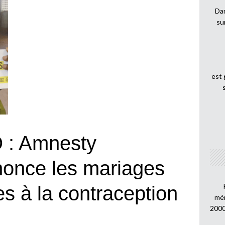
Dan
su
est
: Amnesty
énonce les mariages
es à la contraception
mén
2000