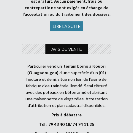
est
gratuit
.
Aucun paiement, frais ou
contrepartie ne sont exigés en échange de
l’acceptation ou du traitement des dossiers
.
LIRE LA SUITE
AVIS DE VENTE
Particulier vend un terrain borné
à Koubri
(Ouagadougou)
d’une superficie d’un (01)
hectare et demi, situé non loin de l’usine de
fabrique d’eau minérale Ilemdé. Semi clôturé
avec des poteaux en béton armé et abritant
une maisonnette de vingt tôles. Attestation
d’attribution et plan cadastral disponibles.
Prix à débattre
Tél : 79 43 40 18/ 74 74 11 25