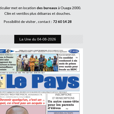
ticulier met en location
des bureaux
à Ouaga 2000.
Clim et ventilos plus débarras et douches.
Possibilité de visiter , contact :
72 60 14 28
La Une du 04-08-2026