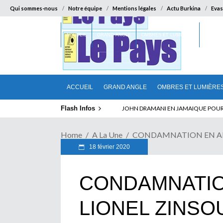
Qui sommes-nous
Notre équipe
Mentions légales
Actu Burkina
Evas
ACCUEIL
GRAND ANGLE
OMBRES ET LUMIÈRES
SUR LA
ACCUEIL
GRAND ANGLE
OMBRES ET LUMIÈRE
Flash Infos
ELECTION DE TALON A LA TETE DU SENA
Home
A La Une
CONDAMNATION EN APP
18 février 2020
CONDAMNATIO
LIONEL ZINSO