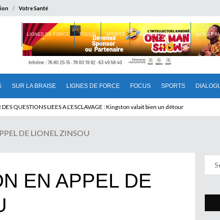
ion
Votre Santé
 BRAISE
LIGNES DE FORCE
FOCUS
SPORTS
DIALOGUE INTERIEUR
AVIS ET 
S
SUR LA BRAISE
LIGNES DE FORCE
FOCUS
SPORTS
DIALOG
T BENINOIS : Quand Patrice quitte le pouvoir sans partir !
EL DE LIONEL ZINSOU
N EN APPEL DE
U