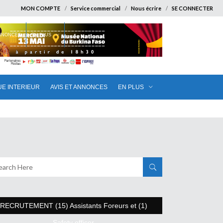
MON COMPTE
Service commercial
Nous écrire
SE CONNECTER
ANNONCES
EN PLUS
UE INTERIEUR
AVIS ET ANNONCES
EN PLUS
RECRUTEMENT (15) Assistants Foreurs et (1)
Safety officer