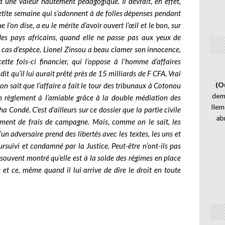
a une valeur hautement pédagogique. Il devrait, en effet,
 petite semaine qui s’adonnent à de folles dépenses pendant
 l’on dise, a eu le mérite d’avoir ouvert l’œil et le bon, sur
es pays africains, quand elle ne passe pas aux yeux de
cas d’espèce, Lionel Zinsou a beau clamer son innocence,
cette fois-ci financier, qui l’oppose à l’homme d’affaires
qu’il lui aurait prêté près de 15 milliards de F CFA. Vrai
(O
 on sait que l’affaire a fait le tour des tribunaux à Cotonou
demi
n règlement à l’amiable grâce à la double médiation des
Ilem
Condé. C’est d’ailleurs sur ce dossier que la partie civile
ab
ement de frais de campagne. Mais, comme on le sait, les
’un adversaire prend des libertés avec les textes, les uns et
ursuivi et condamné par la Justice. Peut-être n’ont-ils pas
n souvent montré qu’elle est à la solde des régimes en place
e et ce, même quand il lui arrive de dire le droit en toute