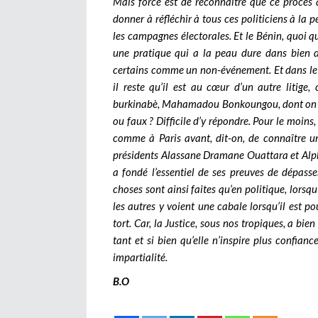
Mais force est de reconnaître que ce procès 
donner à réfléchir à tous ces politiciens à la
les campagnes électorales. Et le Bénin, quoi que
une pratique qui a la peau dure dans bien d
certains comme un non-événement. Et dans le 
il reste qu’il est au cœur d’un autre litige, 
burkinabè, Mahamadou Bonkoungou, dont on dit 
ou faux ? Difficile d’y répondre. Pour le moins,
comme à Paris avant, dit-on, de connaître u
présidents Alassane Dramane Ouattara et Alpha 
a fondé l’essentiel de ses preuves de dépass
choses sont ainsi faites qu’en politique, lorsqu
les autres y voient une cabale lorsqu’il est po
tort. Car, la Justice, sous nos tropiques, a bie
tant et si bien qu’elle n’inspire plus confianc
impartialité.
B.O