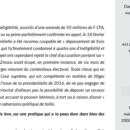
Dan
su
ligibilité, assortis d’une amende de 50 millions de F CFA,
 vu sa peine partiellement confirmée en appel, le 18 février
dentielle a été reconnu coupable de « dépassement de frais
est
ui l’a finalement condamné à quatre ans d’inéligibilité et
pel ont cependant rejeté le chef d’accusation portant sur «
 Zinsou avait écopé, en première instance, de six mois de
arges relevant du contentieux électoral.
Toute chose qui en
 Cour suprême, qui est compétente en matière de litiges
à l’issue de la présidentielle de 2016, de ne pas engager de
’exclut d’ailleurs pas la possibilité de déposer un recours
t accuser le pouvoir béninois, à tort ou à raison, d’avoir «
n adversaire politique de taille.
t le bon, sur une pratique qui a la peau dure dans bien des
mén
2000