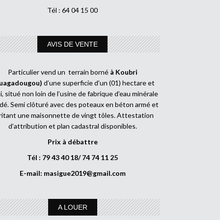
Tél : 64 04 15 00
AVIS DE VENTE
Particulier vend un terrain borné
à Koubri
uagadougou)
d’une superficie d’un (01) hectare et
, situé non loin de l’usine de fabrique d’eau minérale
dé. Semi clôturé avec des poteaux en béton armé et
ritant une maisonnette de vingt tôles. Attestation
d’attribution et plan cadastral disponibles.
Prix à débattre
Tél : 79 43 40 18/ 74 74 11 25
E-mail:
masigue2019@gmail.com
A LOUER