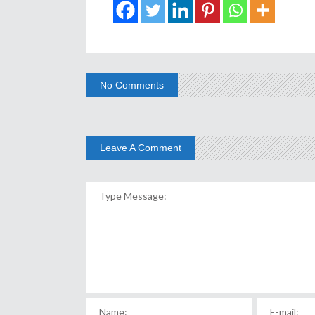
No Comments
Leave A Comment