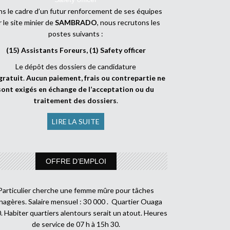
s le cadre d’un futur renforcement de ses équipes
r le site minier de
SAMBRADO
, nous recrutons les
postes suivants :
(15) Assistants Foreurs, (1) Safety officer
Le dépôt des dossiers de candidature
gratuit
.
Aucun paiement, frais ou contrepartie ne
sont exigés en échange de l’acceptation ou du
traitement des dossiers
.
LIRE LA SUITE
OFFRE D’EMPLOI
Particulier cherche une femme mûre pour tâches
agères. Salaire mensuel : 30 000 . Quartier Ouaga
. Habiter quartiers alentours serait un atout. Heures
de service de 07 h à 15h 30.