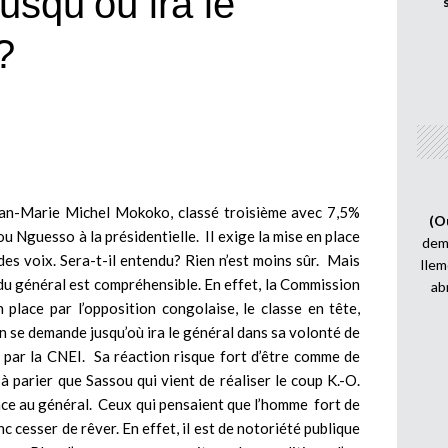
squ’où ira le
?
 Jean-Marie Michel Mokoko, classé troisième avec 7,5%
(O
ou Nguesso à la présidentielle. Il exige la mise en place
demi
es voix. Sera-t-il entendu? Rien n’est moins sûr. Mais
Ilem
n du général est compréhensible. En effet, la Commission
ab
 place par l’opposition congolaise, le classe en tête,
n se demande jusqu’où ira le général dans sa volonté de
r par la CNEI. Sa réaction risque fort d’être comme de
t à parier que Sassou qui vient de réaliser le coup K.-O.
e face au général. Ceux qui pensaient que l’homme fort de
c cesser de rêver. En effet, il est de notoriété publique