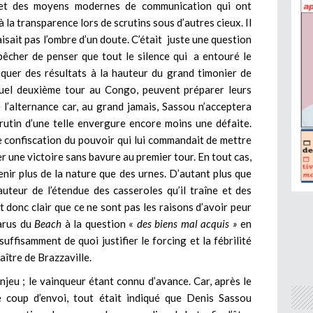
rejet des moyens modernes de communication qui ont
à la transparence lors de scrutins sous d’autres cieux. Il
aisait pas l’ombre d’un doute. C’était juste une question
pêcher de penser que tout le silence qui a entouré le
iquer des résultats à la hauteur du grand timonier de
tuel deuxième tour au Congo, peuvent préparer leurs
 l’alternance car, au grand jamais, Sassou n’acceptera
crutin d’une telle envergure encore moins une défaite.
de confiscation du pouvoir qui lui commandait de mettre
r une victoire sans bavure au premier tour. En tout cas,
nir plus de la nature que des urnes. D’autant plus que
uteur de l’étendue des casseroles qu’il traîne et des
t donc clair que ce ne sont pas les raisons d’avoir peur
parus du
Beach
à la question «
des biens mal acquis »
en
suffisamment de quoi justifier le forcing et la fébrilité
ître de Brazzaville.
njeu ; le vainqueur étant connu d’avance. Car, après le
e coup d’envoi, tout était indiqué que Denis Sassou