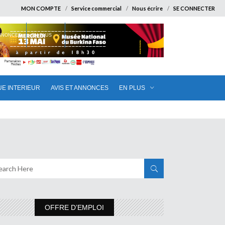
MON COMPTE
Service commercial
Nous écrire
SE CONNECTER
ANNONCES
EN PLUS
UE INTERIEUR
AVIS ET ANNONCES
EN PLUS
OFFRE D’EMPLOI