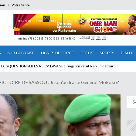
ion
Votre Santé
 BRAISE
LIGNES DE FORCE
FOCUS
SPORTS
DIALOGUE INTERIEUR
AVIS ET 
S
SUR LA BRAISE
LIGNES DE FORCE
FOCUS
SPORTS
DIALOG
T BENINOIS : Quand Patrice quitte le pouvoir sans partir !
TOIRE DE SASSOU : Jusqu’où Ira Le Général Mokoko?