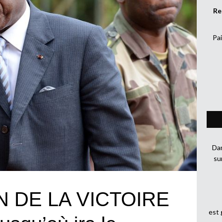
Re
Pai
Dan
su
 DE LA VICTOIRE
est