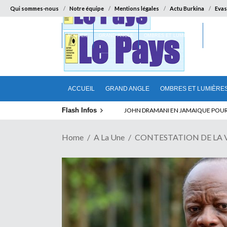
Qui sommes-nous
Notre équipe
Mentions légales
Actu Burkina
Evas
ACCUEIL
GRAND ANGLE
OMBRES ET LUMIÈRES
SUR LA
ACCUEIL
GRAND ANGLE
OMBRES ET LUMIÈRE
Flash Infos
ELECTION DE TALON A LA TETE DU SENA
Home
A La Une
CONTESTATION DE LA VIC