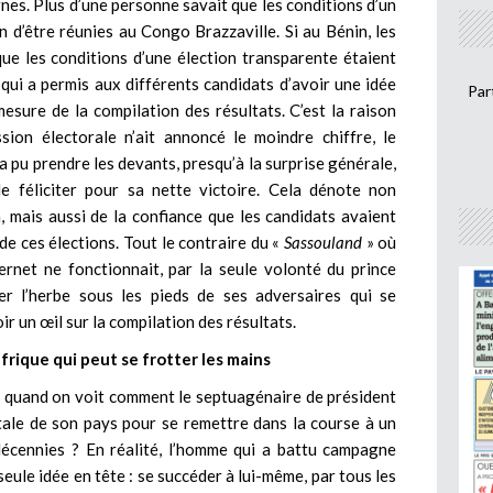
rnes.
Plus d’une personne savait que les conditions d’un
in d’être réunies au Congo Brazzaville.
Si au Bénin, les
 que les conditions d’une élection transparente étaient
qui a permis aux différents candidats d’avoir une idée
Par
mesure de la compilation des résultats. C’est la raison
on électorale n’ait annoncé le moindre chiffre, le
 a pu prendre les devants, presqu’à la surprise générale,
le féliciter pour sa nette victoire. Cela dénote non
, mais aussi de la confiance que les candidats avaient
 de ces élections. Tout le contraire du «
Sassouland
» où
rnet ne fonctionnait, par la seule volonté du prince
r l’herbe sous les pieds de ses adversaires qui se
r un œil sur la compilation des résultats.
afrique qui peut se frotter les mains
 quand on voit comment le septuagénaire de président
tale de son pays pour se remettre dans la course à un
 décennies ? En réalité, l’homme qui a battu campagne
eule idée en tête : se succéder à lui-même, par tous les