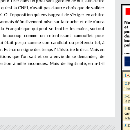
 pour tirer dans un goal sans gardien de but, afin d’être
 qu’est la CNEI, n’avait pas d’autre choix que de valider
K.-O. L’opposition qui envisageait de s’ériger en arbitre
ormais définitivement mise sur la touche et elle n’aura
 la Françafrique qui peut se frotter les mains, surtout
ar beaucoup comme un retentissant camouflet pour
qui était perçu comme son candidat ou prétendu tel, à
ur. Est-ce un signe des temps ? L’histoire le dira. Mais en
itions que l’on sait et on a envie de se demander, de
estion à mille inconnues. Mais de légitimité, en a-t-il