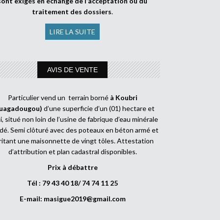
sont exigés en échange de l’acceptation ou du
traitement des dossiers
.
LIRE LA SUITE
AVIS DE VENTE
Particulier vend un terrain borné
à Koubri
uagadougou)
d’une superficie d’un (01) hectare et
, situé non loin de l’usine de fabrique d’eau minérale
dé. Semi clôturé avec des poteaux en béton armé et
ritant une maisonnette de vingt tôles. Attestation
d’attribution et plan cadastral disponibles.
Prix à débattre
Tél : 79 43 40 18/ 74 74 11 25
E-mail:
masigue2019@gmail.com