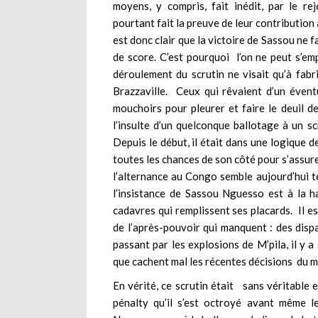
moyens, y compris, fait inédit, par le 
pourtant fait la preuve de leur contribution 
est donc clair que la victoire de Sassou ne f
de score. C’est pourquoi l’on ne peut s’em
déroulement du scrutin ne visait qu’à fabr
Brazzaville. Ceux qui rêvaient d’un éven
mouchoirs pour pleurer et faire le deuil de
l’insulte d’un quelconque ballotage à un s
Depuis le début, il était dans une logique 
toutes les chances de son côté pour s’assure
l’alternance au Congo semble aujourd’hui te
l’insistance de Sassou Nguesso est à la ha
cadavres qui remplissent ses placards. Il es
de l’après-pouvoir qui manquent : des dis
passant par les explosions de M’pila, il y a 
que cachent mal les récentes décisions du ma
En vérité, ce scrutin était sans véritable e
pénalty qu’il s’est octroyé avant même l