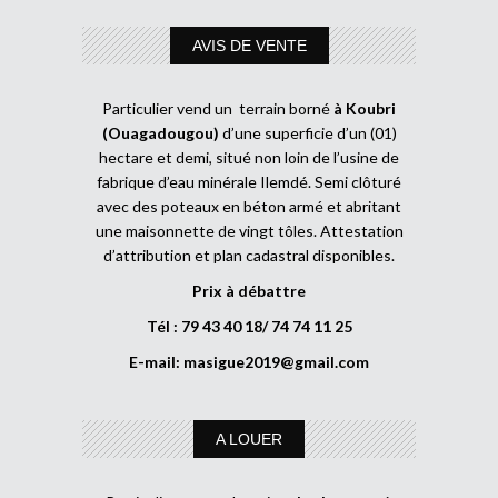
AVIS DE VENTE
Particulier vend un terrain borné
à Koubri
(Ouagadougou)
d’une superficie d’un (01)
hectare et demi, situé non loin de l’usine de
fabrique d’eau minérale Ilemdé. Semi clôturé
avec des poteaux en béton armé et abritant
une maisonnette de vingt tôles. Attestation
d’attribution et plan cadastral disponibles.
Prix à débattre
Tél : 79 43 40 18/ 74 74 11 25
E-mail:
masigue2019@gmail.com
A LOUER