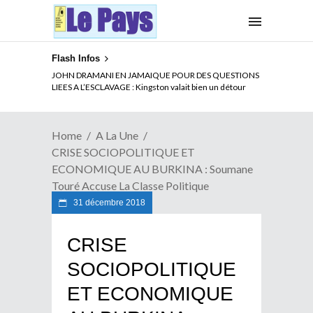
Flash Infos
ELECTION DE TALON A LA TETE DU SENAT BENINOIS :
JOHN DRAMANI EN JAMAIQUE POUR DES QUESTIONS
Quand Patrice quitte le pouvoir sans partir !
LIEES A L’ESCLAVAGE : Kingston valait bien un détour
Home
A La Une
CRISE SOCIOPOLITIQUE ET
ECONOMIQUE AU BURKINA : Soumane
Touré Accuse La Classe Politique
31 décembre 2018
CRISE
SOCIOPOLITIQUE
ET ECONOMIQUE