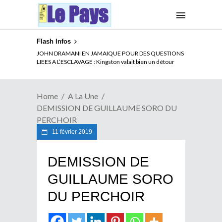
Flash Infos
ELECTION DE TALON A LA TETE DU SENAT BENINOIS :
JOHN DRAMANI EN JAMAIQUE POUR DES QUESTIONS
Quand Patrice quitte le pouvoir sans partir !
LIEES A L’ESCLAVAGE : Kingston valait bien un détour
Home
A La Une
DEMISSION DE GUILLAUME SORO DU
PERCHOIR
11 février 2019
DEMISSION DE
GUILLAUME SORO
DU PERCHOIR