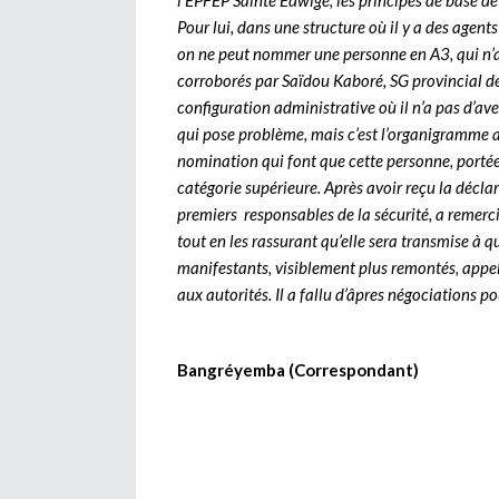
l’EPFEP Sainte Edwige, les principes de base 
Pour lui, dans une structure où il y a des agent
on ne peut nommer une personne en A3, qui n’a q
corroborés par Saïdou Kaboré, SG provincial de
configuration administrative où il n’a pas d’aven
qui pose problème, mais c’est l’organigramme a
nomination qui font que cette personne, portée
catégorie supérieure. Après avoir reçu la décl
premiers responsables de la sécurité, a remercié
tout en les rassurant qu’elle sera transmise à qu
manifestants, visiblement plus remontés, appel
aux autorités. Il a fallu d’âpres négociations p
Bangréyemba (Correspondant)