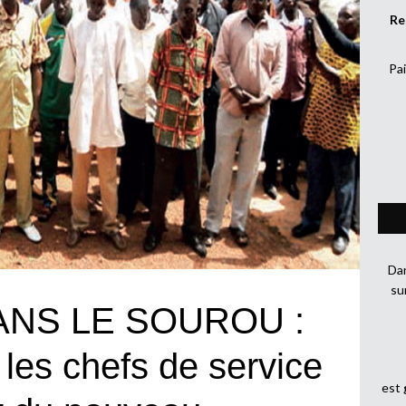
Re
Pai
Dan
su
NS LE SOUROU :
 les chefs de service
est