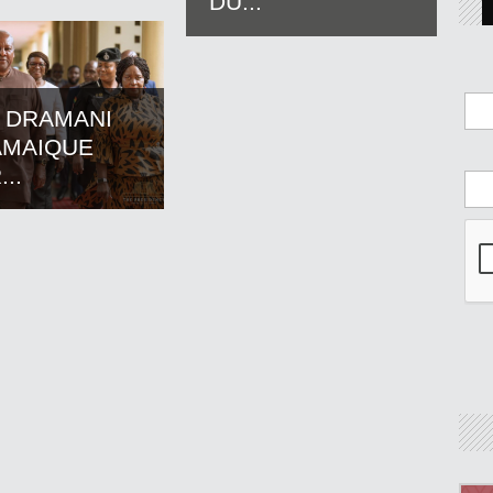
DU...
 DRAMANI
AMAIQUE
..