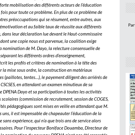
orte mobilisation des différents acteurs de l’éducation
fois pour toute ce problème. En plus de ce problème de
tres préoccupations qui se résument, entre autres, aux
Par
 démotivation et au faible taux de réussite aux différents
le, dans leur déclaration lue devant le Haut-commissaire
 dont une copie nous est parvenue, la coalition exige
la nomination de M. Dayo, la relecture consensuelle de
séparant les différents ordres d’enseignement,
rit les profils et critères de nomination à la tête des
r la mise sous ordre, la construction en matériaux
res (paillotes, tentes…), le payement diligent des arriérés de
a CSCSES, en attendant un examen minutieux de sa
e DPENA Dayo et sa participation à toutes les activités
s scolaires (commission de recrutement, session de COGES,
ivités pédagogiques sont mises en veille en attendant que M.
s uns, il est impensable de chapeauter l’éducation de la
 sans expérience, qui n’a que trois ans de service alors
cessaires. Pour l’inspecteur Boniface Douamba, Directeur de