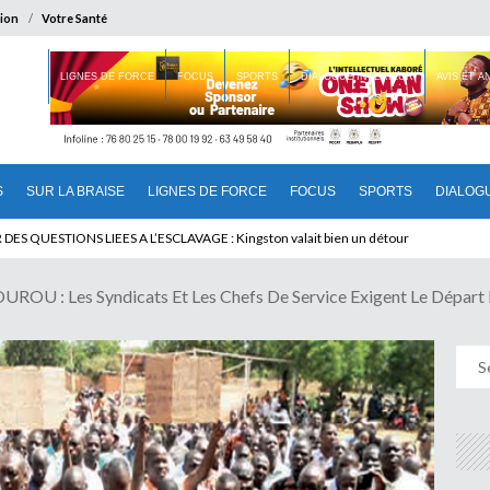
ion
Votre Santé
 BRAISE
LIGNES DE FORCE
FOCUS
SPORTS
DIALOGUE INTERIEUR
AVIS ET 
S
SUR LA BRAISE
LIGNES DE FORCE
FOCUS
SPORTS
DIALOG
T BENINOIS : Quand Patrice quitte le pouvoir sans partir !
U : Les Syndicats Et Les Chefs De Service Exigent Le Dépa