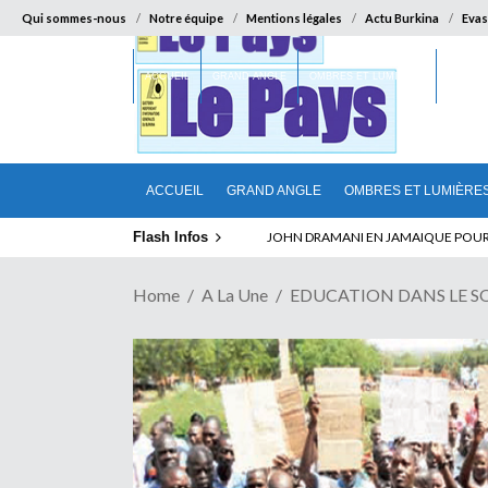
Qui sommes-nous
Notre équipe
Mentions légales
Actu Burkina
Evas
ACCUEIL
GRAND ANGLE
OMBRES ET LUMIÈRES
SUR LA
ACCUEIL
GRAND ANGLE
OMBRES ET LUMIÈRE
Flash Infos
ELECTION DE TALON A LA TETE DU SENA
Home
A La Une
EDUCATION DANS LE SOURO