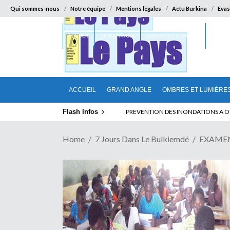
Qui sommes-nous
Notre équipe
Mentions légales
Actu Burkina
Evas
ACCUEIL
GRAND ANGLE
OMBRES ET LUMIÈRES
SUR LA
ACCUEIL
GRAND ANGLE
OMBRES ET LUMIÈRE
Flash Infos
SEMAINE DE POKO : 7 lois immuables 
Home
7 Jours Dans Le Bulkiemdé
EXAMEN 