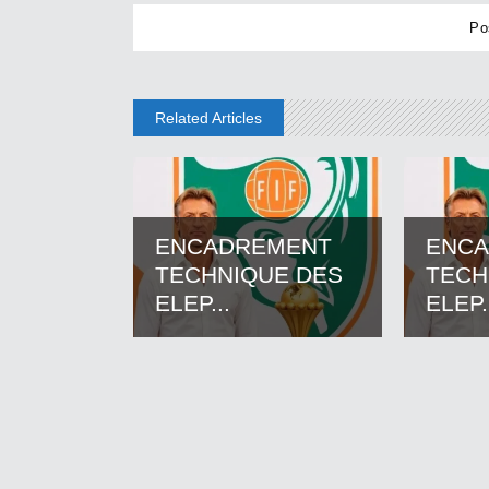
Related Articles
ENCADREMENT
ENC
TECHNIQUE DES
TECH
ELEP...
ELEP.