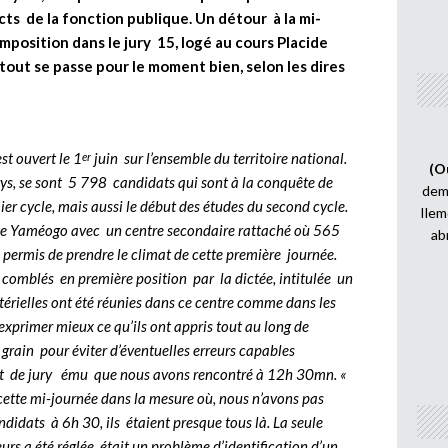
ts de la fonction publique. Un détour à la mi-
position dans le jury 15, logé au cours Placide
ut se passe pour le moment bien, selon les dires
st ouvert le 1
juin sur l’ensemble du territoire national.
er
(O
s, se sont 5 798 candidats qui sont à la conquête de
demi
ier cycle, mais aussi le début des études du second cycle.
Ilem
cide Yaméogo avec un centre secondaire rattaché où 565
ab
 permis de prendre le climat de cette première journée.
 comblés en première position par la dictée, intitulée un
érielles ont été réunies dans ce centre comme dans les
exprimer mieux ce qu’ils ont appris tout au long de
u grain pour éviter d’éventuelles erreurs capables
ident de jury ému que nous avons rencontré à 12h 30mn. «
 cette mi-journée dans la mesure où, nous n’avons pas
didats à 6h 30, ils étaient presque tous là. La seule
eurs a été réglée, était un problème d’identification d’un