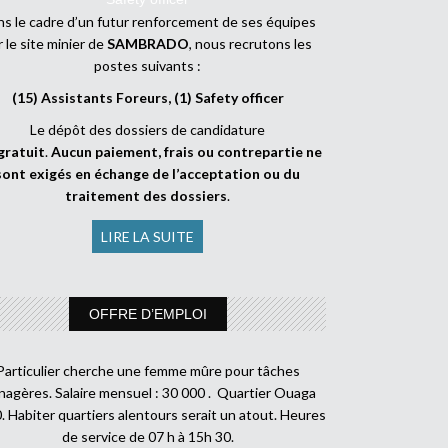
s le cadre d’un futur renforcement de ses équipes
r le site minier de
SAMBRADO
, nous recrutons les
postes suivants :
(15) Assistants Foreurs, (1) Safety officer
Le dépôt des dossiers de candidature
gratuit
.
Aucun paiement, frais ou contrepartie ne
sont exigés en échange de l’acceptation ou du
traitement des dossiers
.
LIRE LA SUITE
OFFRE D’EMPLOI
Particulier cherche une femme mûre pour tâches
agères. Salaire mensuel : 30 000 . Quartier Ouaga
. Habiter quartiers alentours serait un atout. Heures
de service de 07 h à 15h 30.