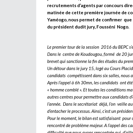
recrutements d’agents par concours direc
matinée de cette première journée de com
Yaméogo, nous permet de confirmer que to
du président dudit jury, Fousséni Nogo.
Le premier tour de la session 2016 du BEPC s’e
Dans le centre de Koudougou, formé de 20 jury
brevet qui sanctionne la fin des études du prem
Un détour dans le jury 15, logé au Cours Pla
candidats compétissent dans six salles, nous a
Après l’appel à 6h 30mn, les candidats ont été
« homme comblé ». Et toutes les conditions mat
autres centres pour permettre aux candidats d’
l’année. Dans le secrétariat déjà, l’on veille a
d’entacher le processus. Ainsi, c’est un prés
Pour le moment, le bilan est satisfaisant pour
rencontré de problème majeur. A l’appel des can
difficulté que nous avons rencontrée qui, d’aill