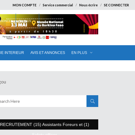
MON COMPTE
Service commercial
Nous écrire
SE CONNECTER
ANNONCES
EN PLUS
UE INTERIEUR
AVIS ET ANNONCES
EN PLUS
gou
RECRUTEMENT (15) Assistants Foreurs et (1)
Safety officer