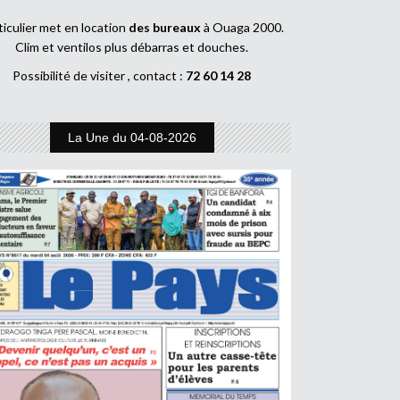
ticulier met en location
des bureaux
à Ouaga 2000.
Clim et ventilos plus débarras et douches.
Possibilité de visiter , contact :
72 60 14 28
La Une du 04-08-2026