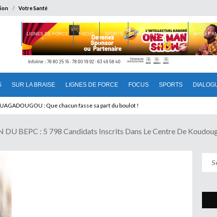
ion
Votre Santé
 BRAISE
LIGNES DE FORCE
FOCUS
SPORTS
DIALOGUE INTERIEUR
AVIS ET 
S
SUR LA BRAISE
LIGNES DE FORCE
FOCUS
SPORTS
DIALOG
pour éviter une peau sèche
DU BEPC : 5 798 Candidats Inscrits Dans Le Centre De Koudou