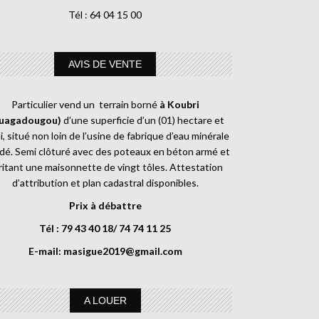
Tél : 64 04 15 00
AVIS DE VENTE
Particulier vend un terrain borné
à Koubri
uagadougou)
d’une superficie d’un (01) hectare et
, situé non loin de l’usine de fabrique d’eau minérale
dé. Semi clôturé avec des poteaux en béton armé et
ritant une maisonnette de vingt tôles. Attestation
d’attribution et plan cadastral disponibles.
Prix à débattre
Tél : 79 43 40 18/ 74 74 11 25
E-mail:
masigue2019@gmail.com
A LOUER