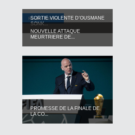
SORTIE VIOLENTE D’OUSMANE
Related Articles
SONK...
NOUVELLE ATTAQUE
MEURTRIERE DE...
PROMESSE DE LA FINALE DE
LA CO...