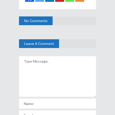
No Comments
Leave A Comment