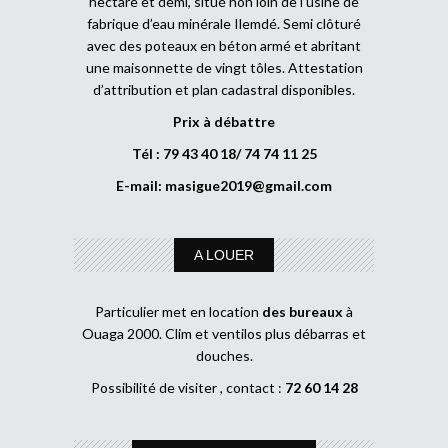
hectare et demi, situé non loin de l’usine de
fabrique d’eau minérale Ilemdé. Semi clôturé
avec des poteaux en béton armé et abritant
une maisonnette de vingt tôles. Attestation
d’attribution et plan cadastral disponibles.
Prix à débattre
Tél : 79 43 40 18/ 74 74 11 25
E-mail:
masigue2019@gmail.com
A LOUER
Particulier met en location
des bureaux
à
Ouaga 2000. Clim et ventilos plus débarras et
douches.
Possibilité de visiter , contact :
72 60 14 28