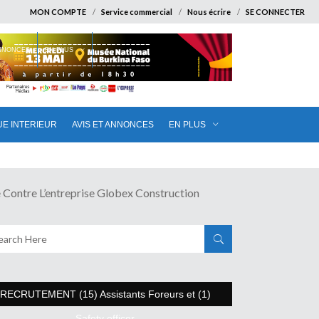
MON COMPTE
Service commercial
Nous écrire
SE CONNECTER
ANNONCES
EN PLUS
UE INTERIEUR
AVIS ET ANNONCES
EN PLUS
re L’entreprise Globex Construction
RECRUTEMENT (15) Assistants Foreurs et (1)
Safety officer