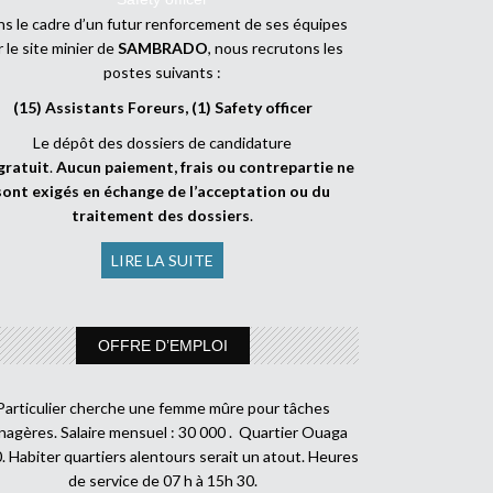
s le cadre d’un futur renforcement de ses équipes
r le site minier de
SAMBRADO
, nous recrutons les
postes suivants :
(15) Assistants Foreurs, (1) Safety officer
Le dépôt des dossiers de candidature
gratuit
.
Aucun paiement, frais ou contrepartie ne
sont exigés en échange de l’acceptation ou du
traitement des dossiers
.
LIRE LA SUITE
OFFRE D’EMPLOI
Particulier cherche une femme mûre pour tâches
agères. Salaire mensuel : 30 000 . Quartier Ouaga
. Habiter quartiers alentours serait un atout. Heures
de service de 07 h à 15h 30.