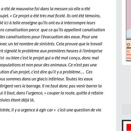
e a été de mauvaise foi dans la mesure où elle a été
ujet. « Ce projet a été très mal ficelé. Ils ont été témoins,
é ici à telle enseigne qu’ils ont eu à interrompre leurs
sans canalisation parce que ce qu’ils appellent canalisation
des canalisations pour l’évacuation des eaux. Pour une
vec un tel nombre de sinistrés. Cela prouve que le travail
ent signalé le problème aux premières heures à l’entreprise
foi ou bien c’est le projet qui a été mal conçu, donc mal
s populations et non pour des animaux. Ce n’est pas une
cution d’un projet, c’est dire qu’il y a problème…. Ces
ous sommes dans un glacis inférieur. Toutes les eaux
irigent vers le barrage. Il ne faut donc pas venir barrer la
 il faut, dans l’urgence, « couper la route, quitte à refaire
luies étant déjà là.
strée, il y a urgence à agir car « c’est une question de vie