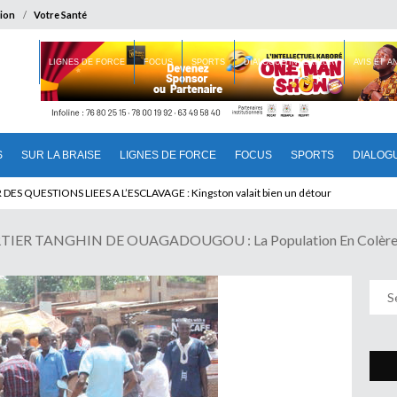
ion
Votre Santé
 BRAISE
LIGNES DE FORCE
FOCUS
SPORTS
DIALOGUE INTERIEUR
AVIS ET 
S
SUR LA BRAISE
LIGNES DE FORCE
FOCUS
SPORTS
DIALOG
U CAMEROUN : Qui pilote le Cameroun ?
 TANGHIN DE OUAGADOUGOU : La Population En Colère Cont