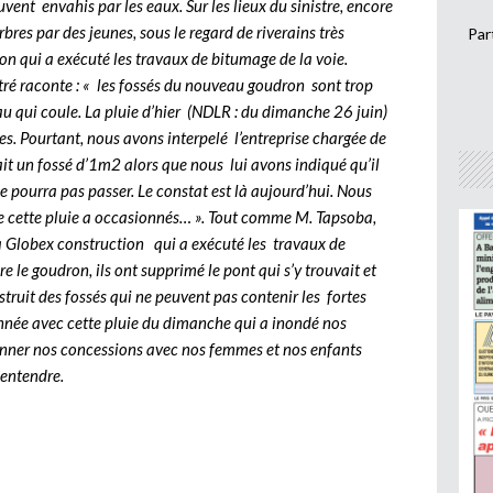
ent envahis par les eaux. Sur les lieux du sinistre, encore
bres par des jeunes, sous le regard de riverains très
Par
on qui a exécuté les travaux de bitumage de la voie.
tré raconte : « les fossés du nouveau goudron sont trop
eau qui coule. La pluie d’hier (NDLR : du dimanche 26 juin)
es. Pourtant, nous avons interpelé l’entreprise chargée de
fait un fossé d’1m2 alors que nous lui avons indiqué qu’il
ne pourra pas passer. Le constat est là aujourd’hui. Nous
ue cette pluie a occasionnés… ». Tout comme M. Tapsoba,
 à Globex construction qui a exécuté les travaux de
e le goudron, ils ont supprimé le pont qui s’y trouvait et
nstruit des fossés qui ne peuvent pas contenir les fortes
onnée avec cette pluie du dimanche qui a inondé nos
nner nos concessions avec nos femmes et nos enfants
é entendre.