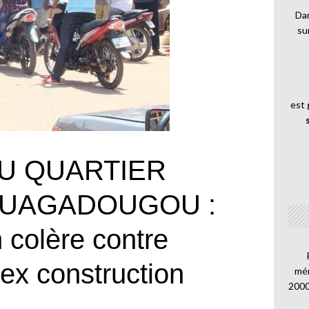
Dan
su
est
AU QUARTIER
OUAGADOUGOU :
 colère contre
bex construction
mén
2000