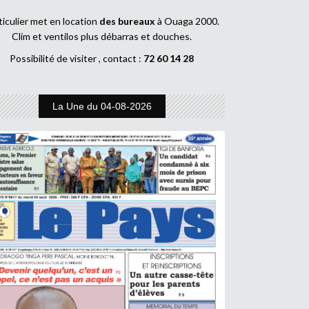
ticulier met en location
des bureaux
à Ouaga 2000.
Clim et ventilos plus débarras et douches.
Possibilité de visiter , contact :
72 60 14 28
La Une du 04-08-2026