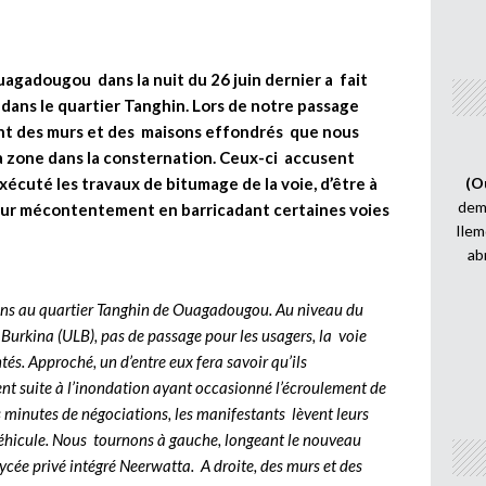
 Ouagadougou dans la nuit du 26 juin dernier a fait
dans le quartier Tanghin. Lors de notre passage
sont des murs et des maisons effondrés que nous
la zone dans la consternation. Ceux-ci accusent
écuté les travaux de bitumage de la voie, d’être à
(O
demi
mé leur mécontentement en barricadant certaines voies
Ilem
ab
vons au quartier Tanghin de Ouagadougou. Au niveau du
u Burkina (ULB), pas de passage pour les usagers, la voie
és. Approché, un d’entre eux fera savoir qu’ils
t suite à l’inondation ayant occasionné l’écroulement de
 minutes de négociations, les manifestants lèvent leurs
 véhicule. Nous tournons à gauche, longeant le nouveau
ycée privé intégré Neerwatta. A droite, des murs et des