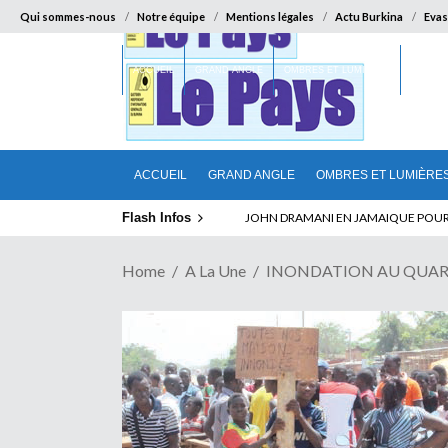
Qui sommes-nous
Notre équipe
Mentions légales
Actu Burkina
Evas
ACCUEIL
GRAND ANGLE
OMBRES ET LUMIÈRES
SUR LA
ACCUEIL
GRAND ANGLE
OMBRES ET LUMIÈRE
Flash Infos
ABSENCE PROLONGEE DE PAUL BIYA D
Home
A La Une
INONDATION AU QUARTIER