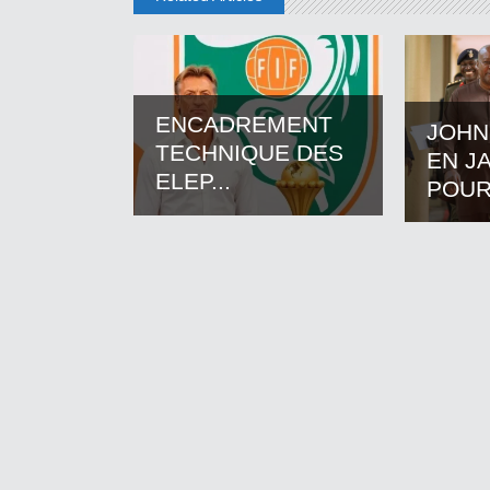
ENCADREMENT
JOHN
TECHNIQUE DES
EN J
ELEP...
POUR.