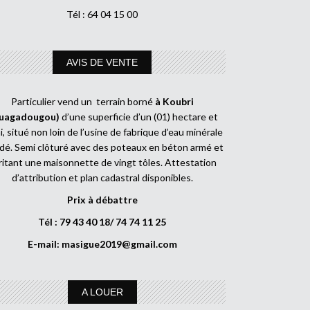
Tél : 64 04 15 00
AVIS DE VENTE
Particulier vend un terrain borné
à Koubri
uagadougou)
d’une superficie d’un (01) hectare et
, situé non loin de l’usine de fabrique d’eau minérale
dé. Semi clôturé avec des poteaux en béton armé et
ritant une maisonnette de vingt tôles. Attestation
d’attribution et plan cadastral disponibles.
Prix à débattre
Tél : 79 43 40 18/ 74 74 11 25
E-mail:
masigue2019@gmail.com
A LOUER