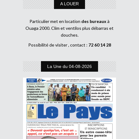
A LOUER
Particulier met en location
des bureaux
à
Ouaga 2000. Clim et ventilos plus débarras et
douches.
Possibilité de visiter , contact :
72 60 14 28
La Une du 04-08-2026