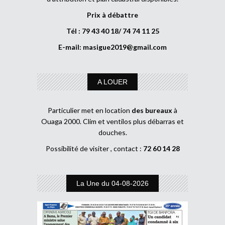
Prix à débattre
Tél : 79 43 40 18/ 74 74 11 25
E-mail:
masigue2019@gmail.com
A LOUER
Particulier met en location
des bureaux
à
Ouaga 2000. Clim et ventilos plus débarras et
douches.
Possibilité de visiter , contact :
72 60 14 28
La Une du 04-08-2026