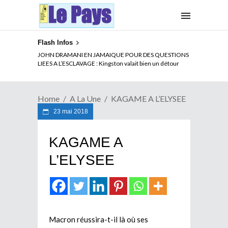
Flash Infos
ELECTION DE TALON A LA TETE DU SENAT BENINOIS :
JOHN DRAMANI EN JAMAIQUE POUR DES QUESTIONS
Quand Patrice quitte le pouvoir sans partir !
LIEES A L’ESCLAVAGE : Kingston valait bien un détour
Home
A La Une
KAGAME A L’ELYSEE
23 mai 2018
KAGAME A
L’ELYSEE
Macron réussira-t-il là où ses