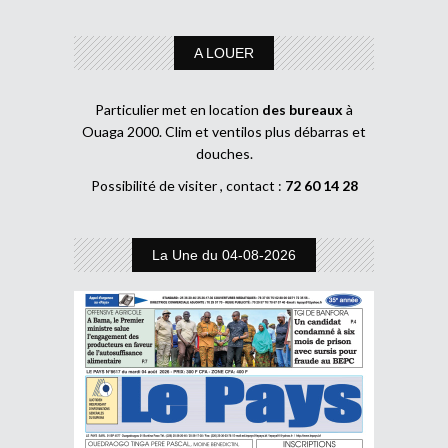
A LOUER
Particulier met en location
des bureaux
à
Ouaga 2000. Clim et ventilos plus débarras et
douches.
Possibilité de visiter , contact :
72 60 14 28
La Une du 04-08-2026