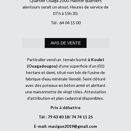
Quartier Ouaga 2000. Habiter quartiers
alentours serait un atout. Heures de service de
07 h à 15h 30.
Tél : 64 04 15 00
AVIS DE VENTE
Particulier vend un terrain borné
à Koubri
(Ouagadougou)
d’une superficie d’un (01)
hectare et demi, situé non loin de l’usine de
fabrique d’eau minérale Ilemdé. Semi clôturé
avec des poteaux en béton armé et abritant
une maisonnette de vingt tôles. Attestation
d’attribution et plan cadastral disponibles.
Prix à débattre
Tél : 79 43 40 18/ 74 74 11 25
E-mail:
masigue2019@gmail.com