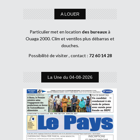
A LOUER
Particulier met en location
des bureaux
à
Ouaga 2000. Clim et ventilos plus débarras et
douches.
Possibilité de visiter , contact :
72 60 14 28
La Une du 04-08-2026