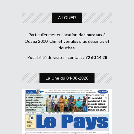
A LOUER
Particulier met en location
des bureaux
à
Ouaga 2000. Clim et ventilos plus débarras et
douches.
Possibilité de visiter , contact :
72 60 14 28
La Une du 04-08-2026