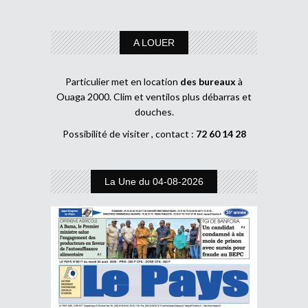
A LOUER
Particulier met en location
des bureaux
à
Ouaga 2000. Clim et ventilos plus débarras et
douches.
Possibilité de visiter , contact :
72 60 14 28
La Une du 04-08-2026