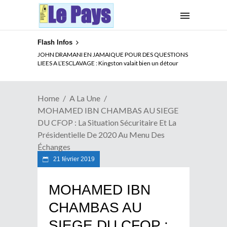
Flash Infos
ELECTION DE TALON A LA TETE DU SENAT BENINOIS :
JOHN DRAMANI EN JAMAIQUE POUR DES QUESTIONS
Quand Patrice quitte le pouvoir sans partir !
LIEES A L’ESCLAVAGE : Kingston valait bien un détour
Home
A La Une
MOHAMED IBN CHAMBAS AU SIEGE
DU CFOP : La Situation Sécuritaire Et La
Présidentielle De 2020 Au Menu Des
Échanges
21 février 2019
MOHAMED IBN
CHAMBAS AU
SIEGE DU CFOP :