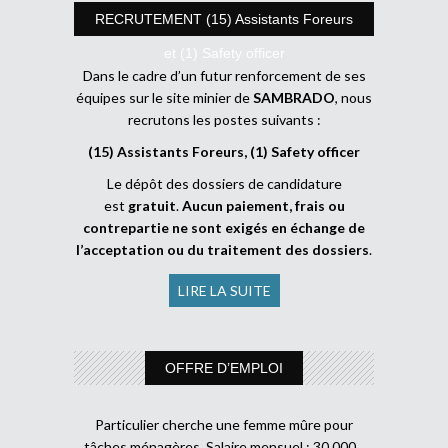
RECRUTEMENT (15) Assistants Foreurs
et (1) Safety officer
Dans le cadre d’un futur renforcement de ses
équipes sur le site minier de
SAMBRADO
, nous
recrutons les postes suivants :
(15) Assistants Foreurs, (1) Safety officer
Le dépôt des dossiers de candidature
est
gratuit
.
Aucun paiement, frais ou
contrepartie ne sont exigés en échange de
l’acceptation ou du traitement des dossiers
.
LIRE LA SUITE
OFFRE D’EMPLOI
Particulier cherche une femme mûre pour
tâches ménagères. Salaire mensuel : 30 000 .