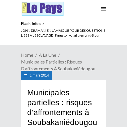
Flash Infos
ELECTION DE TALON A LA TETE DU SENAT BENINOIS :
JOHN DRAMANI EN JAMAIQUE POUR DES QUESTIONS
Quand Patrice quitte le pouvoir sans partir !
LIEES A L’ESCLAVAGE : Kingston valait bien un détour
Home
A La Une
Municipales Partielles : Risques
D’affrontements À Soubakaniédougou
1 mars 2014
Municipales
partielles : risques
d’affrontements à
Soubakaniédougou