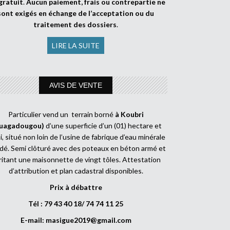
gratuit
.
Aucun paiement, frais ou contrepartie ne
sont exigés en échange de l’acceptation ou du
traitement des dossiers
.
LIRE LA SUITE
AVIS DE VENTE
Particulier vend un terrain borné
à Koubri
uagadougou)
d’une superficie d’un (01) hectare et
, situé non loin de l’usine de fabrique d’eau minérale
dé. Semi clôturé avec des poteaux en béton armé et
ritant une maisonnette de vingt tôles. Attestation
d’attribution et plan cadastral disponibles.
Prix à débattre
Tél : 79 43 40 18/ 74 74 11 25
E-mail:
masigue2019@gmail.com