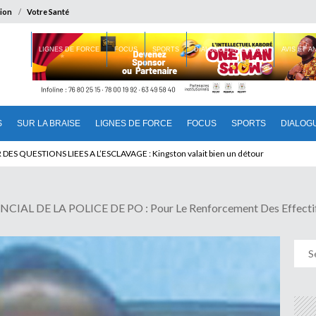
ion
Votre Santé
 BRAISE
LIGNES DE FORCE
FOCUS
SPORTS
DIALOGUE INTERIEUR
AVIS ET 
S
SUR LA BRAISE
LIGNES DE FORCE
FOCUS
SPORTS
DIALOG
 QUESTIONS LIEES A L’ESCLAVAGE : Kingston valait bien un détour
E LA POLICE DE PO : Pour Le Renforcement Des Effectifs E