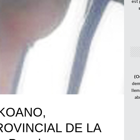
est
(O
demi
Ilem
ab
KOANO,
OVINCIAL DE LA