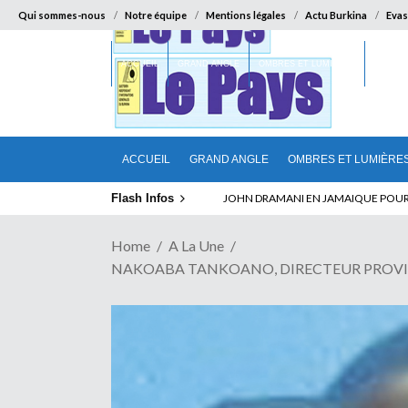
Qui sommes-nous
Notre équipe
Mentions légales
Actu Burkina
Evas
ACCUEIL
GRAND ANGLE
OMBRES ET LUMIÈRES
SUR LA
ACCUEIL
GRAND ANGLE
OMBRES ET LUMIÈRE
Flash Infos
JOHN DRAMANI EN JAMAIQUE POUR DES
Home
A La Une
NAKOABA TANKOANO, DIRECTEUR PROVINCIAL D