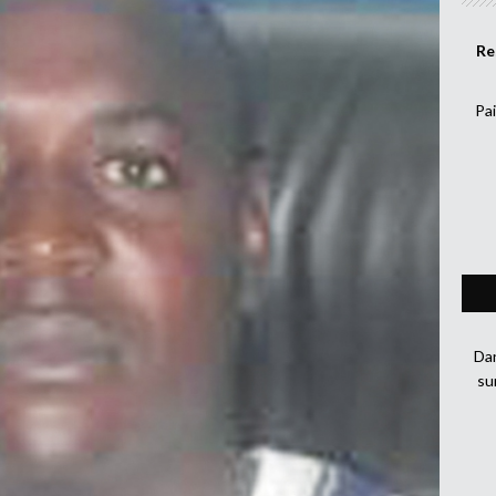
Re
Pai
Dan
su