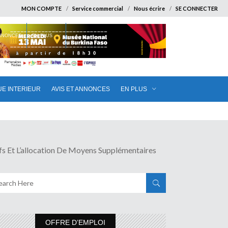
MON COMPTE
Service commercial
Nous écrire
SE CONNECTER
ANNONCES
EN PLUS
UE INTERIEUR
AVIS ET ANNONCES
EN PLUS
t L’allocation De Moyens Supplémentaires
OFFRE D’EMPLOI