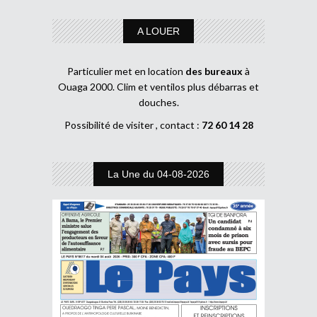
A LOUER
Particulier met en location
des bureaux
à
Ouaga 2000. Clim et ventilos plus débarras et
douches.
Possibilité de visiter , contact :
72 60 14 28
La Une du 04-08-2026