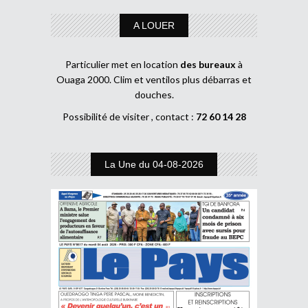
A LOUER
Particulier met en location
des bureaux
à
Ouaga 2000. Clim et ventilos plus débarras et
douches.
Possibilité de visiter , contact :
72 60 14 28
La Une du 04-08-2026