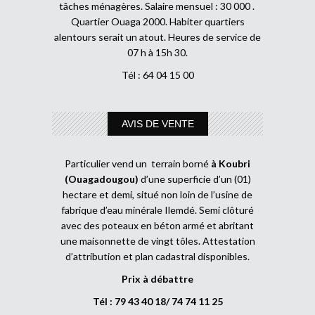
tâches ménagères. Salaire mensuel : 30 000 .
Quartier Ouaga 2000. Habiter quartiers
alentours serait un atout. Heures de service de
07 h à 15h 30.
Tél : 64 04 15 00
AVIS DE VENTE
Particulier vend un terrain borné
à Koubri
(Ouagadougou)
d’une superficie d’un (01)
hectare et demi, situé non loin de l’usine de
fabrique d’eau minérale Ilemdé. Semi clôturé
avec des poteaux en béton armé et abritant
une maisonnette de vingt tôles. Attestation
d’attribution et plan cadastral disponibles.
Prix à débattre
Tél : 79 43 40 18/ 74 74 11 25