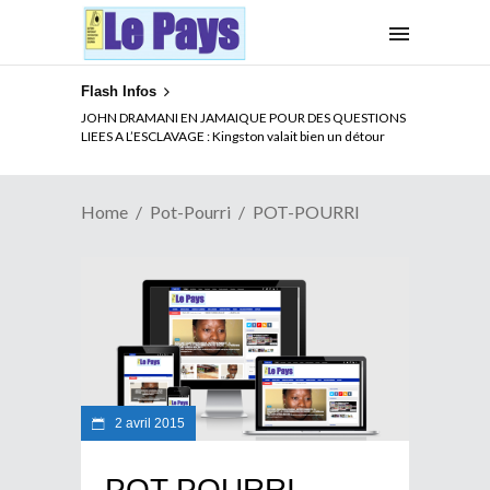
Flash Infos
ELECTION DE TALON A LA TETE DU SENAT BENINOIS :
Quand Patrice quitte le pouvoir sans partir !
Home
Pot-Pourri
POT-POURRI
2 avril 2015
POT-POURRI