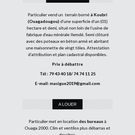
Particulier vend un terrain borné
à Koubri
(Ouagadougou)
d’une superficie d’un (01)
hectare et demi, situé non loin de l’usine de
fabrique d’eau minérale Ilemdé. Semi clôturé
avec des poteaux en béton armé et abritant
une maisonnette de vingt tôles. Attestation
d’attribution et plan cadastral disponibles.
Prix à débattre
Tél : 79 43 40 18/ 74 74 11 25
E-mail:
masigue2019@gmail.com
A LOUER
Particulier met en location
des bureaux
à
Ouaga 2000. Clim et ventilos plus débarras et
douches.