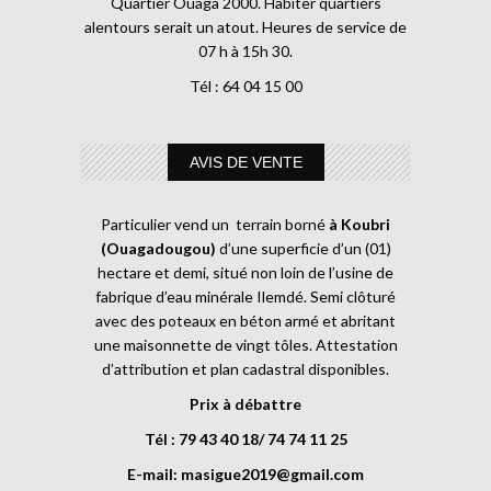
Quartier Ouaga 2000. Habiter quartiers
alentours serait un atout. Heures de service de
07 h à 15h 30.
Tél : 64 04 15 00
AVIS DE VENTE
Particulier vend un terrain borné
à Koubri
(Ouagadougou)
d’une superficie d’un (01)
hectare et demi, situé non loin de l’usine de
fabrique d’eau minérale Ilemdé. Semi clôturé
avec des poteaux en béton armé et abritant
une maisonnette de vingt tôles. Attestation
d’attribution et plan cadastral disponibles.
Prix à débattre
Tél : 79 43 40 18/ 74 74 11 25
E-mail:
masigue2019@gmail.com