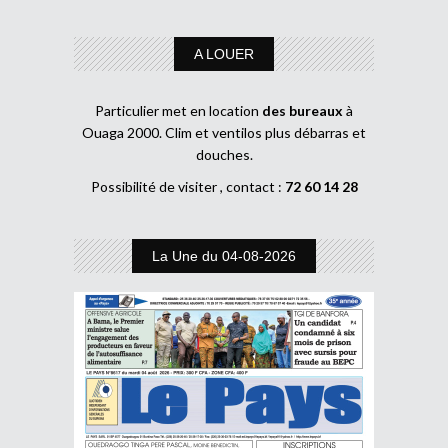
A LOUER
Particulier met en location
des bureaux
à
Ouaga 2000. Clim et ventilos plus débarras et
douches.
Possibilité de visiter , contact :
72 60 14 28
La Une du 04-08-2026