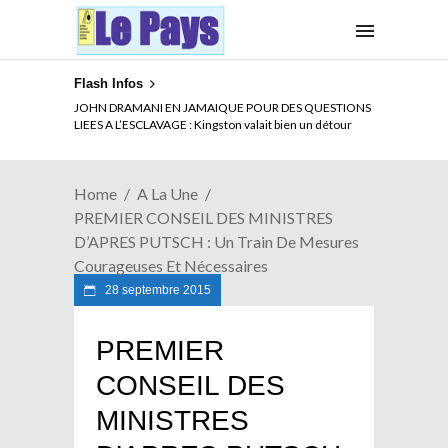
Flash Infos
ELECTION DE TALON A LA TETE DU SENAT BENINOIS :
JOHN DRAMANI EN JAMAIQUE POUR DES QUESTIONS
Quand Patrice quitte le pouvoir sans partir !
LIEES A L’ESCLAVAGE : Kingston valait bien un détour
Home
A La Une
PREMIER CONSEIL DES MINISTRES
D’APRES PUTSCH : Un Train De Mesures
Courageuses Et Nécessaires
28 septembre 2015
PREMIER
CONSEIL DES
MINISTRES