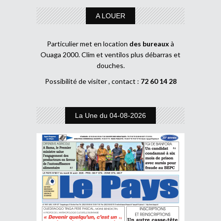
A LOUER
Particulier met en location
des bureaux
à
Ouaga 2000. Clim et ventilos plus débarras et
douches.
Possibilité de visiter , contact :
72 60 14 28
La Une du 04-08-2026