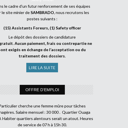
s le cadre d’un futur renforcement de ses équipes
r le site minier de
SAMBRADO
, nous recrutons les
postes suivants :
(15) Assistants Foreurs, (1) Safety officer
Le dépôt des dossiers de candidature
gratuit
.
Aucun paiement, frais ou contrepartie ne
sont exigés en échange de l’acceptation ou du
traitement des dossiers
.
LIRE LA SUITE
OFFRE D’EMPLOI
Particulier cherche une femme mûre pour tâches
agères. Salaire mensuel : 30 000 . Quartier Ouaga
. Habiter quartiers alentours serait un atout. Heures
de service de 07 h à 15h 30.