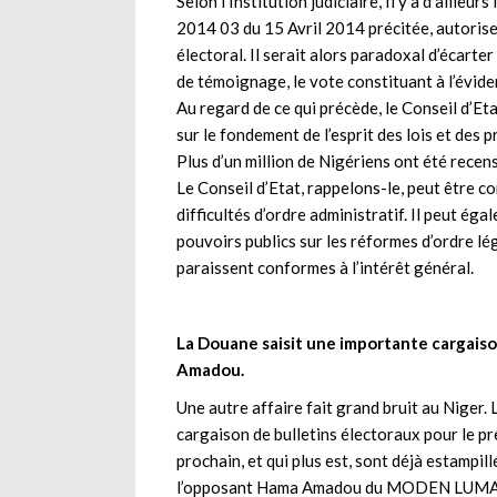
Selon l’Institution judiciaire, Il y a d’ailleur
2014 03 du 15 Avril 2014 précitée, autorise 
électoral. Il serait alors paradoxal d’écarte
de témoignage, le vote constituant à l’éviden
Au regard de ce qui précède, le Conseil d’Et
sur le fondement de l’esprit des lois et des p
Plus d’un million de Nigériens ont été recen
Le Conseil d’Etat, rappelons-le, peut être co
difficultés d’ordre administratif. Il peut égal
pouvoirs publics sur les réformes d’ordre lég
paraissent conformes à l’intérêt général.
La Douane saisit une importante cargais
Amadou.
Une autre affaire fait grand bruit au Niger
cargaison de bulletins électoraux pour le pr
prochain, et qui plus est, sont déjà estampill
l’opposant Hama Amadou du MODEN LUMANA, 