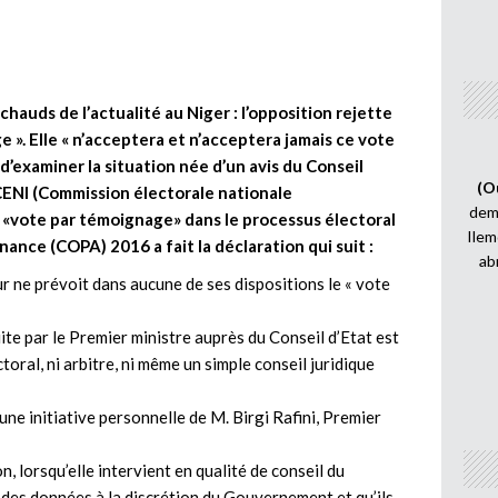
chauds de l’actualité au Niger : l’opposition rejette
». Elle « n’acceptera et n’acceptera jamais ce vote
t d’examiner la situation née d’un avis du Conseil
(O
 CENI (Commission électorale nationale
demi
u «vote par témoignage» dans le processus électoral
Ilem
rnance (COPA) 2016 a fait la déclaration qui suit :
ab
ur ne prévoit dans aucune de ses dispositions le « vote
te par le Premier ministre auprès du Conseil d’Etat est
ectoral, ni arbitre, ni même un simple conseil juridique
ne initiative personnelle de M. Birgi Rafini, Premier
n, lorsqu’elle intervient en qualité de conseil du
 des données à la discrétion du Gouvernement et qu’ils