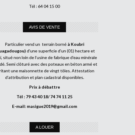
Tél : 64 04 15 00
AVIS DE VENTE
Particulier vend un terrain borné
à Koubri
uagadougou)
d’une superficie d’un (01) hectare et
, situé non loin de l’usine de fabrique d’eau minérale
dé. Semi clôturé avec des poteaux en béton armé et
ritant une maisonnette de vingt tôles. Attestation
d’attribution et plan cadastral disponibles.
Prix à débattre
Tél : 79 43 40 18/ 74 74 11 25
E-mail:
masigue2019@gmail.com
A LOUER