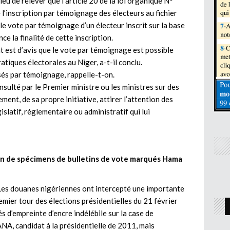
s lieu de relever que l’article 20 de la loi organique N°
l’inscription par témoignage des électeurs au fichier
r le vote par témoignage d’un électeur inscrit sur la base
ce la finalité de cette inscription.
at est d’avis que le vote par témoignage est possible
ratiques électorales au Niger, a-t-il conclu.
sés par témoignage, rappelle-t-on.
nsulté par le Premier ministre ou les ministres sur des
ement, de sa propre initiative, attirer l’attention des
islatif, réglementaire ou administratif qui lui
on de spécimens de bulletins de vote marqués Hama
. Les douanes nigériennes ont intercepté une importante
emier tour des élections présidentielles du 21 février
és d’empreinte d’encre indélébile sur la case de
candidat à la présidentielle de 2011, mais