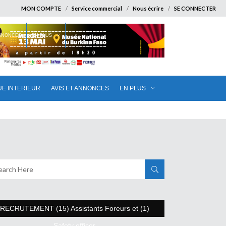
MON COMPTE
Service commercial
Nous écrire
SE CONNECTER
ANNONCES
EN PLUS
UE INTERIEUR
AVIS ET ANNONCES
EN PLUS
RECRUTEMENT (15) Assistants Foreurs et (1)
Safety officer