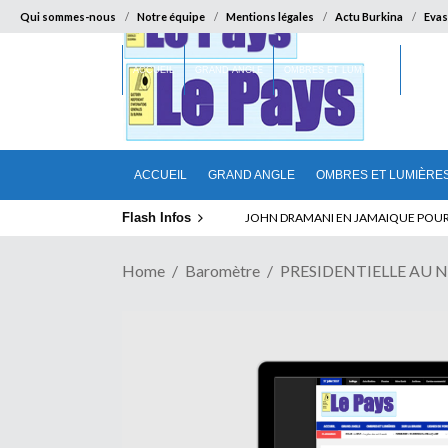
Qui sommes-nous
Notre équipe
Mentions légales
Actu Burkina
Evas
ACCUEIL
GRAND ANGLE
OMBRES ET LUMIÈRES
SUR LA
ACCUEIL
GRAND ANGLE
OMBRES ET LUMIÈRE
Flash Infos
JOHN DRAMANI EN JAMAIQUE POUR DES
Home
Baromètre
PRESIDENTIELLE AU NIGE