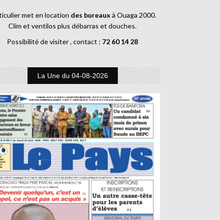
ticulier met en location
des bureaux
à Ouaga 2000.
Clim et ventilos plus débarras et douches.
Possibilité de visiter , contact :
72 60 14 28
La Une du 04-08-2026