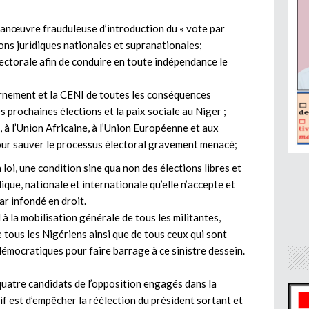
nœuvre frauduleuse d’introduction du « vote par
ions juridiques nationales et supranationales;
 électorale afin de conduire en toute indépendance le
rnement et la CENI de toutes les conséquences
s prochaines élections et la paix sociale au Niger ;
 à l’Union Africaine, à l’Union Européenne et aux
pour sauver le processus électoral gravement menacé;
 loi, une condition sine qua non des élections libres et
ique, nationale et internationale qu’elle n’accepte et
ar infondé en droit.
 la mobilisation générale de tous les militantes,
 tous les Nigériens ainsi que de tous ceux qui sont
 démocratiques pour faire barrage à ce sinistre dessein.
 quatre candidats de l’opposition engagés dans la
tif est d’empêcher la réélection du président sortant et