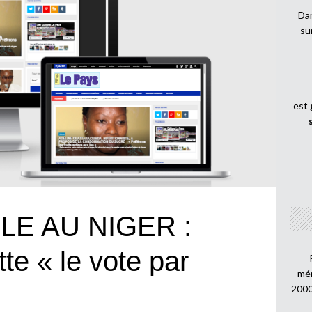
Dan
su
est
LE AU NIGER :
tte « le vote par
mén
2000