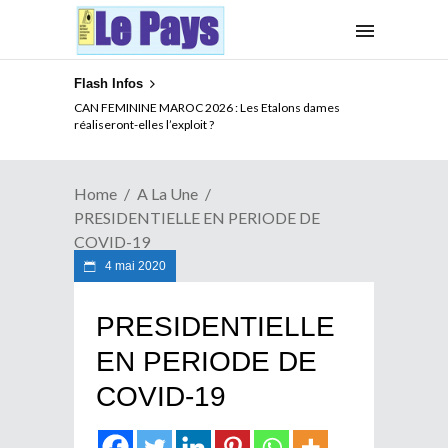
Flash Infos
FORTE CAUTION POUR LE VISA AMERICAIN : Une
CAN FEMININE MAROC 2026 : Les Etalons dames
mesure souveraine aux conséquences multiples pour
réaliseront-elles l’exploit ?
l’Afrique
Home
A La Une
PRESIDENTIELLE EN PERIODE DE
COVID-19
4 mai 2020
PRESIDENTIELLE
EN PERIODE DE
COVID-19