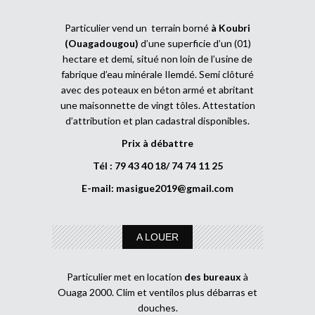
Particulier vend un terrain borné
à Koubri
(Ouagadougou)
d’une superficie d’un (01)
hectare et demi, situé non loin de l’usine de
fabrique d’eau minérale Ilemdé. Semi clôturé
avec des poteaux en béton armé et abritant
une maisonnette de vingt tôles. Attestation
d’attribution et plan cadastral disponibles.
Prix à débattre
Tél : 79 43 40 18/ 74 74 11 25
E-mail:
masigue2019@gmail.com
A LOUER
Particulier met en location
des bureaux
à
Ouaga 2000. Clim et ventilos plus débarras et
douches.