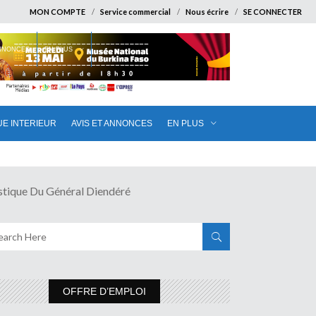
MON COMPTE
Service commercial
Nous écrire
SE CONNECTER
ANNONCES
EN PLUS
UE INTERIEUR
AVIS ET ANNONCES
EN PLUS
ique Du Général Diendéré
OFFRE D’EMPLOI