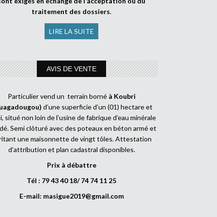
sont exigés en échange de l’acceptation ou du
traitement des dossiers
.
LIRE LA SUITE
AVIS DE VENTE
Particulier vend un terrain borné
à Koubri
uagadougou)
d’une superficie d’un (01) hectare et
, situé non loin de l’usine de fabrique d’eau minérale
dé. Semi clôturé avec des poteaux en béton armé et
ritant une maisonnette de vingt tôles. Attestation
d’attribution et plan cadastral disponibles.
Prix à débattre
Tél : 79 43 40 18/ 74 74 11 25
E-mail:
masigue2019@gmail.com