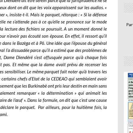
l Diendéré dit être serein parce que la jurisprudence ne se
eux dont on dit que les voix apparaissent sur les audios. «
 », insiste-t-il. Mais le parquet, rétorque : « Si la défense
’elle ne s’attende pas à ce qu’elle se prononce sur le mode
Par
, la lecture des fichiers se poursuit. A un moment donné le
ur n’avoir pas écouté son épouse. En effet, il ressort qu’il
ire dans le Bazèga et à Pô. Une idée que l’épouse du général
ral l’a dissuadée parce qu’il a estimé que des problèmes de
et, Dame Diendéré s’est offusquée parce qu’à chaque fois
suit pas. Et même que la dame avait prévu de recenser les
es sensibiliser. Le même parquet fait noter qu’à travers les
de certains chefs d’Etat de la CEDEAO qui semblaient avoir
eusement que les Burkinabè ont pris leur destin en main sans
alement remarquer « la détermination » qui animait les
aire de l’œuf ». Dans la formule, on dit que c’est une cause
 déclare le parquet.
Par ailleurs, pour la huitième fois, la
Sami.