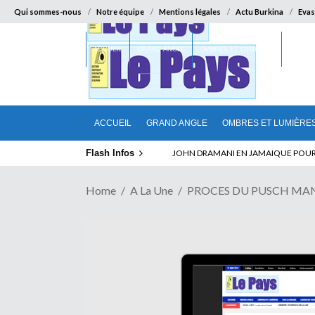
Qui sommes-nous
Notre équipe
Mentions légales
Actu Burkina
Evas
ACCUEIL
GRAND ANGLE
OMBRES ET LUMIÈRES
SUR LA
ACCUEIL
GRAND ANGLE
OMBRES ET LUMIÈRE
Flash Infos
ELECTION DE TALON A LA TETE DU SENA
Home
A La Une
PROCES DU PUSCH MANQUEQ