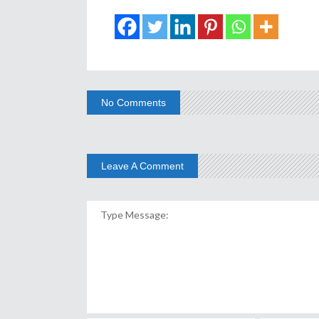
No Comments
Leave A Comment