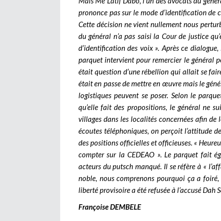
Mais Me Latif Dabo, l’un des avocats du généra
prononce pas sur le mode d’identification de c
Cette décision ne vient nullement nous perturber
du général n’a pas saisi la Cour de justice qu
d’identification des voix ». Après ce dialogue
parquet intervient pour remercier le général po
était question d’une rébellion qui allait se fa
était en passe de mettre en œuvre mais le géné
logistiques peuvent se poser. Selon le parqu
qu’elle fait des propositions, le général ne 
villages dans les localités concernées afin de l
écoutes téléphoniques, on perçoit l’attitude 
des positions officielles et officieuses. « Heur
compter sur la CEDEAO ». Le parquet fait ég
acteurs du putsch manqué. Il se réfère à « l’aff
noble, nous comprenons pourquoi ça a foiré,
liberté provisoire a été refusée à l’accusé Dah 
Françoise DEMBELE