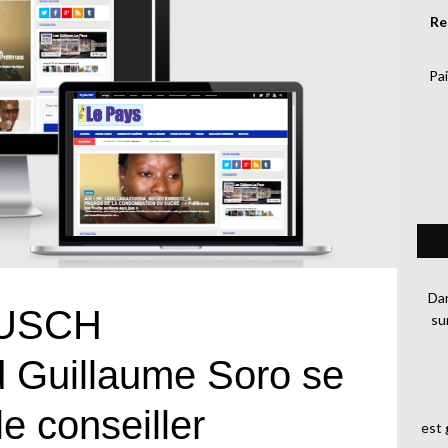
Re
Pai
Dan
USCH
su
uillaume Soro se
le conseiller
est