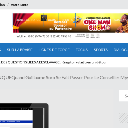
ion
Votre Santé
 BRAISE
LIGNES DE FORCE
FOCUS
SPORTS
DIALOGUE INTERIEUR
AVIS ET 
S
SUR LA BRAISE
LIGNES DE FORCE
FOCUS
SPORTS
DIALOG
T BENINOIS : Quand Patrice quitte le pouvoir sans partir !
uand Guillaume Soro Se Fait Passer Pour Le Conseiller Myst