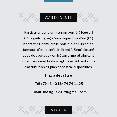
AVIS DE VENTE
Particulier vend un terrain borné
à Koubri
(Ouagadougou)
d’une superficie d’un (01)
hectare et demi, situé non loin de l’usine de
fabrique d’eau minérale Ilemdé. Semi clôturé
avec des poteaux en béton armé et abritant
une maisonnette de vingt tôles. Attestation
d’attribution et plan cadastral disponibles.
Prix à débattre
Tél : 79 43 40 18/ 74 74 11 25
E-mail:
masigue2019@gmail.com
A LOUER