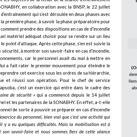
SONABHY, en collaboration avec la BNSP, le 22 juillet
 d’entraînement qui s’est déroulée en deux phases avec
la première phase, à savoir la phase préparatoire pour
é comment prendre des dispositions en cas de d’incendie
uel matériel adéquat choisir pour se rendre sur un lieu
t le point d’attaque. Après cette phase, s’en est suivie la
e sécurité, à montrer son savoir-faire en cas d’incendie.
tonnements, car le personnel avait du mal à mettre en
i lui a fait rater le premier mouvement pour éteindre le
(O
 reprendre cet exercice sous les ordres de sa hiérarchie,
demi
ique et réussi son opération. Pour le chef de service
Ilem
psoba, c’est un exercice qui entre dans le cadre des
ab
aine de sécurité
» qui a commencé depuis le 14 juillet
nel et les partenaires de la SONABHY. En effet, a-t-elle
sonnel de sorte à pouvoir se préparer en cas d’incendie
l’exercice du personnel, bien vrai que c’est une activité qui
il y a eu quelques difficultés. Mais la mobilisation est à
é son savoir-faire et nous sommes fiers de cette séance