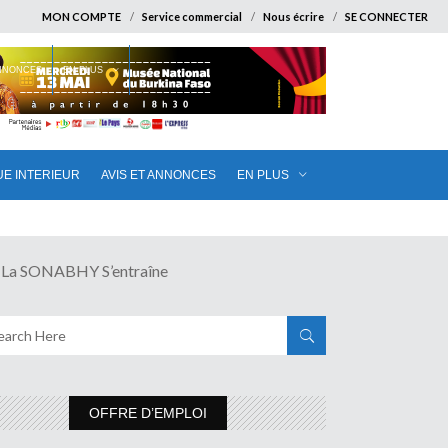
MON COMPTE
Service commercial
Nous écrire
SE CONNECTER
ANNONCES
EN PLUS
UE INTERIEUR
AVIS ET ANNONCES
EN PLUS
a SONABHY S’entraîne
OFFRE D’EMPLOI