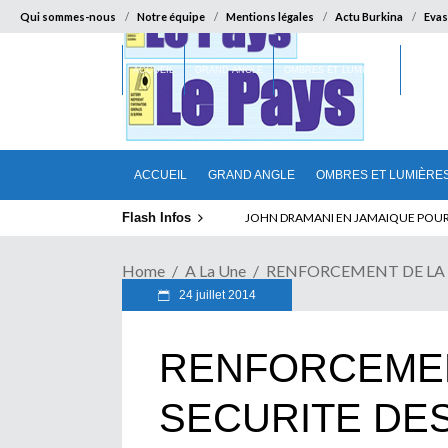
Qui sommes-nous
Notre équipe
Mentions légales
Actu Burkina
Evas
ACCUEIL
GRAND ANGLE
OMBRES ET LUMIÈRES
SUR LA
ACCUEIL
GRAND ANGLE
OMBRES ET LUMIÈRE
Flash Infos
ELECTION DE TALON A LA TETE DU SENA
Home
A La Une
RENFORCEMENT DE LA SE
24 juillet 2014
RENFORCEMEN
SECURITE DE