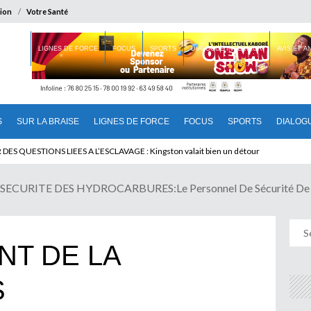
ion
Votre Santé
 BRAISE
LIGNES DE FORCE
FOCUS
SPORTS
DIALOGUE INTERIEUR
AVIS ET 
S
SUR LA BRAISE
LIGNES DE FORCE
FOCUS
SPORTS
DIALOG
T BENINOIS : Quand Patrice quitte le pouvoir sans partir !
CURITE DES HYDROCARBURES:Le Personnel De Sécurité De L
T DE LA
S