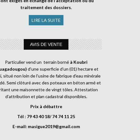
sont exigés en échange de l’acceptation ou du
traitement des dossiers
.
LIRE LA SUITE
AVIS DE VENTE
Particulier vend un terrain borné
à Koubri
uagadougou)
d’une superficie d’un (01) hectare et
, situé non loin de l’usine de fabrique d’eau minérale
dé. Semi clôturé avec des poteaux en béton armé et
ritant une maisonnette de vingt tôles. Attestation
d’attribution et plan cadastral disponibles.
Prix à débattre
Tél : 79 43 40 18/ 74 74 11 25
E-mail:
masigue2019@gmail.com