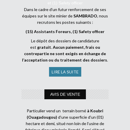
et (1) Safety officer
Dans le cadre d’un futur renforcement de ses
équipes sur le site minier de
SAMBRADO
, nous
recrutons les postes suivants :
(15) Assistants Foreurs, (1) Safety officer
Le dépôt des dossiers de candidature
est
gratuit
.
Aucun paiement, frais ou
contrepartie ne sont exigés en échange de
l’acceptation ou du traitement des dossiers
.
LIRE LA SUITE
AVIS DE VENTE
Particulier vend un terrain borné
à Koubri
(Ouagadougou)
d’une superficie d’un (01)
hectare et demi, situé non loin de l’usine de
fabrique d’eau minérale Ilemdé. Semi clôturé