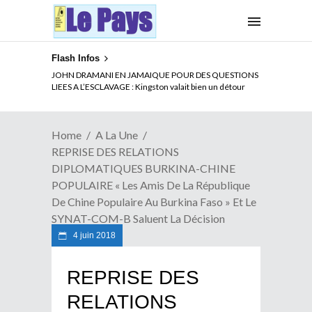
Flash Infos
ELECTION DE TALON A LA TETE DU SENAT BENINOIS :
JOHN DRAMANI EN JAMAIQUE POUR DES QUESTIONS
Quand Patrice quitte le pouvoir sans partir !
LIEES A L’ESCLAVAGE : Kingston valait bien un détour
Home
A La Une
REPRISE DES RELATIONS
DIPLOMATIQUES BURKINA-CHINE
POPULAIRE « Les Amis De La République
De Chine Populaire Au Burkina Faso » Et Le
SYNAT-COM-B Saluent La Décision
4 juin 2018
REPRISE DES
RELATIONS